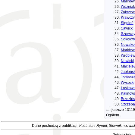
25.
Malinow
26.
Woźniak
27.
Zakrzew
30.
Krawczy
31.
Stępień
33.
Sawicki
34.
Szewczy
35.
Sokołow
36.
Nowako
37.
Markiew
38.
Wróblew
39.
Nowicki
41.
Macieje
42.
Jabłońsk
44.
Tomasze
46.
Wysocki
47.
Laskows
48.
Kalinows
49.
Brzezińs
50.
Szczepa
... i jeszcze 1311
Ogółem
Dane pochodzą z publikacji:
Kazimierz Rymut, Słownik nazwis