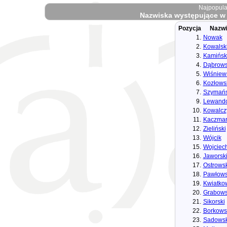
Najpopula
Nazwiska występujące w 
Pozycja
Nazwi
1.
Nowak
2.
Kowalsk
3.
Kamińsk
4.
Dąbrows
5.
Wiśniew
6.
Kozłows
7.
Szymańs
9.
Lewand
10.
Kowalcz
11.
Kaczmar
12.
Zieliński
13.
Wójcik
15.
Wojciec
16.
Jaworsk
17.
Ostrowsk
18.
Pawłows
19.
Kwiatko
20.
Grabows
21.
Sikorski
22.
Borkows
23.
Sadowsk