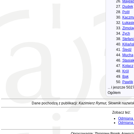
26.
Majews
27.
Dudek
28.
Polit
30.
Kaczma
32.
Łukasi
33.
Zimolą
34.
Zych
38.
Stefan
40.
Kiliańs
41.
Śledź
44.
Mucha
46.
Stasia
47.
Kołacz
48.
Król
49.
Bąk
50.
Pawlik
... i jeszcze 50
Ogółem
Dane pochodzą z publikacji:
Kazimierz Rymut, Słownik nazwis
Zobacz też:
Odmiana 
Odmiana i
Opracowanie: Zbigniew Bronk, Agencja 