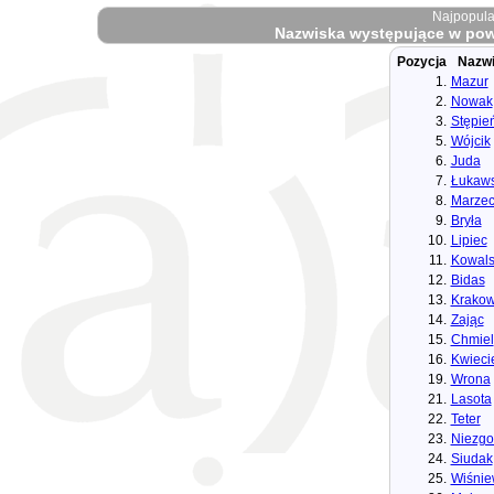
Najpopula
Nazwiska występujące w powi
Pozycja
Nazw
1.
Mazur
2.
Nowak
3.
Stępie
5.
Wójcik
6.
Juda
7.
Łukaws
8.
Marze
9.
Bryła
10.
Lipiec
11.
Kowals
12.
Bidas
13.
Krakow
14.
Zając
15.
Chmiel
16.
Kwieci
19.
Wrona
21.
Lasota
22.
Teter
23.
Niezg
24.
Siudak
25.
Wiśnie