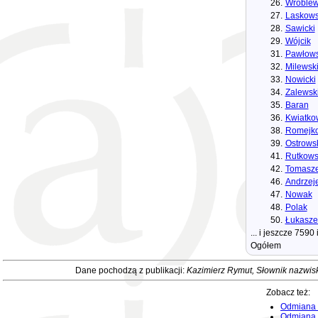
26.
Wróblew
27.
Laskows
28.
Sawicki
29.
Wójcik
31.
Pawłows
32.
Milewsk
33.
Nowicki
34.
Zalewsk
35.
Baran
36.
Kwiatko
38.
Romejk
39.
Ostrows
41.
Rutkows
42.
Tomasze
46.
Andrzej
47.
Nowak
48.
Polak
50.
Łukasze
... i jeszcze 759
Ogółem
Dane pochodzą z publikacji:
Kazimierz Rymut, Słownik nazwis
Zobacz też:
Odmiana 
Odmiana i