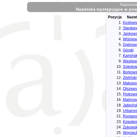
Najpopula
Nazwiska występujące w powi
Pozycja
Nazw
1.
Kozłows
2.
Stankie
3.
Jankows
4.
Wiśniew
5.
Dąbrows
6.
Górski
7.
Kamińsk
9.
Wasilew
10.
Sokołow
11.
Borkows
12.
Zieliński
13.
Makows
14.
Olszews
15.
Piotrows
16.
Malinow
18.
Jabłońsk
19.
Urbanow
21.
Romano
23.
Kowalew
24.
Żukowsk
25.
Wojciec