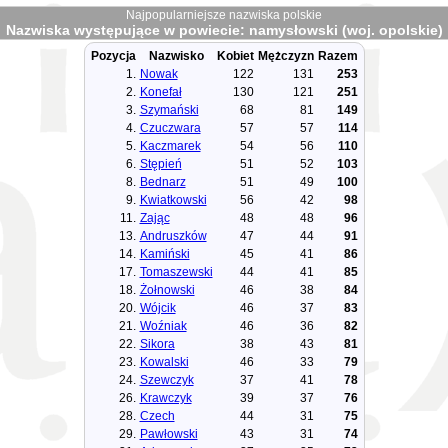
Najpopularniejsze nazwiska polskie
Nazwiska występujące w powiecie: namysłowski (woj. opolskie)
Pozycja
Nazwisko
Kobiet
Mężczyzn
Razem
1.
Nowak
122
131
253
2.
Konefał
130
121
251
3.
Szymański
68
81
149
4.
Czuczwara
57
57
114
5.
Kaczmarek
54
56
110
6.
Stępień
51
52
103
8.
Bednarz
51
49
100
9.
Kwiatkowski
56
42
98
11.
Zając
48
48
96
13.
Andruszków
47
44
91
14.
Kamiński
45
41
86
17.
Tomaszewski
44
41
85
18.
Żołnowski
46
38
84
20.
Wójcik
46
37
83
21.
Woźniak
46
36
82
22.
Sikora
38
43
81
23.
Kowalski
46
33
79
24.
Szewczyk
37
41
78
26.
Krawczyk
39
37
76
28.
Czech
44
31
75
29.
Pawłowski
43
31
74