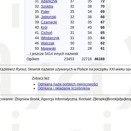
31.
Adamczyk
37
35
72
32.
Szołdra
32
38
70
35.
Pater
35
34
69
38.
Jabłoński
32
36
68
39.
Czarnecki
32
35
67
40.
Król
26
40
66
41.
Cichoń
31
34
65
44.
Włodarczyk
31
33
64
46.
Walczak
30
32
62
50.
Majewski
33
28
61
... i jeszcze 5414 innych nazwisk
Ogółem
23453
22716
46169
Kazimierz Rymut, Słownik nazwisk używanych w Polsce na początku XXI wieku
opa
Zobacz też:
Odmiana nazw polskich miejscowości
Odmiana i składanie liczebników
owanie: Zbigniew Bronk, Agencja Informatyczna. Kontakt: Z[kropka]Bronk[at]ai[kro