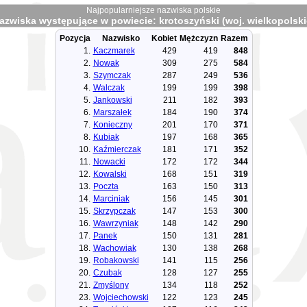
Najpopularniejsze nazwiska polskie
azwiska występujące w powiecie: krotoszyński (woj. wielkopolski
Pozycja
Nazwisko
Kobiet
Mężczyzn
Razem
1.
Kaczmarek
429
419
848
2.
Nowak
309
275
584
3.
Szymczak
287
249
536
4.
Walczak
199
199
398
5.
Jankowski
211
182
393
6.
Marszałek
184
190
374
7.
Konieczny
201
170
371
8.
Kubiak
197
168
365
10.
Kaźmierczak
181
171
352
11.
Nowacki
172
172
344
12.
Kowalski
168
151
319
13.
Poczta
163
150
313
14.
Marciniak
156
145
301
15.
Skrzypczak
147
153
300
16.
Wawrzyniak
148
142
290
17.
Panek
150
131
281
18.
Wachowiak
130
138
268
19.
Robakowski
141
115
256
20.
Czubak
128
127
255
21.
Zmyślony
134
118
252
23.
Wojciechowski
122
123
245