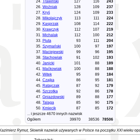
24.
Trawiński
127
116
243
26.
Woźniak
128
109
237
27.
Kryś
124
109
233
28.
Mikołajczyk
113
111
224
29.
Kasprzak
108
114
222
30.
Krawczyk
112
107
219
31.
Michalak
112
100
212
33.
Pluta
93
111
204
35.
Szymański
100
97
197
37.
Maciejewski
99
96
195
38.
Stachowiak
91
102
193
40.
Janicki
101
88
189
41.
Maćkowiak
100
88
188
42.
Witek
95
89
184
44.
Czajka
86
95
181
45.
Ratajczak
87
92
179
46.
Szczotka
92
86
178
47.
Gniazdowski
89
88
177
48.
Talaga
85
90
175
50.
Kmiecik
87
85
172
... i jeszcze 4670 innych nazwisk
Ogółem
39970
38536
78506
Kazimierz Rymut, Słownik nazwisk używanych w Polsce na początku XXI wieku
opa