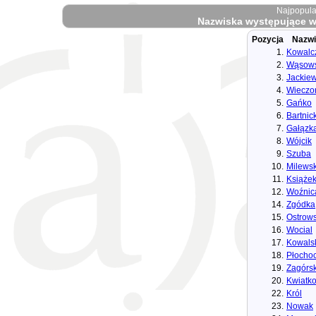
Najpopula
Nazwiska występujące w 
Pozycja
Nazwi
1.
Kowalc
2.
Wąsows
3.
Jackiew
4.
Wieczo
5.
Gańko
6.
Bartnick
7.
Gałązk
8.
Wójcik
9.
Szuba
10.
Milewsk
11.
Książe
12.
Woźnic
14.
Zgódka
15.
Ostrows
16.
Wocial
17.
Kowals
18.
Płochoc
19.
Zagórsk
20.
Kwiatk
22.
Król
23.
Nowak