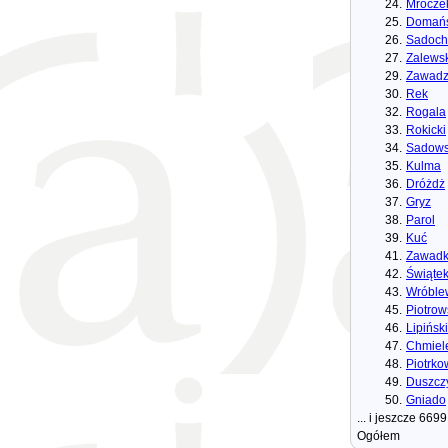
24.
Mrocze
25.
Domańs
26.
Sadoch
27.
Zalewsk
29.
Zawadz
30.
Rek
32.
Rogala
33.
Rokicki
34.
Sadows
35.
Kulma
36.
Dróżdż
37.
Gryz
38.
Parol
39.
Kuć
41.
Zawad
42.
Świąte
43.
Wróble
45.
Piotrow
46.
Lipiński
47.
Chmiel
48.
Piotrko
49.
Duszcz
50.
Gniado
... i jeszcze 669
Ogółem