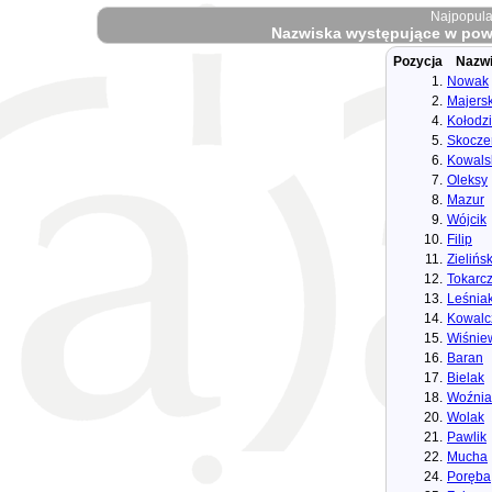
Najpopula
Nazwiska występujące w powi
Pozycja
Nazw
1.
Nowak
2.
Majersk
4.
Kołodzi
5.
Skocze
6.
Kowals
7.
Oleksy
8.
Mazur
9.
Wójcik
10.
Filip
11.
Zielińsk
12.
Tokarc
13.
Leśnia
14.
Kowalc
15.
Wiśnie
16.
Baran
17.
Bielak
18.
Woźnia
20.
Wolak
21.
Pawlik
22.
Mucha
24.
Poręba