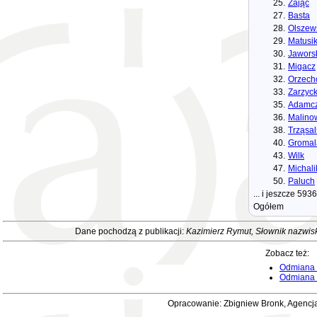
25.
Zając
27.
Basta
28.
Olszew
29.
Matusi
30.
Jawors
31.
Migacz
32.
Orzech
33.
Zarzyck
35.
Adamc
36.
Malino
38.
Trząsal
40.
Gromal
43.
Wilk
47.
Michali
50.
Paluch
... i jeszcze 59
Ogółem
Dane pochodzą z publikacji:
Kazimierz Rymut, Słownik nazwis
Zobacz też:
Odmiana 
Odmiana i
Opracowanie: Zbigniew Bronk, Agencja 