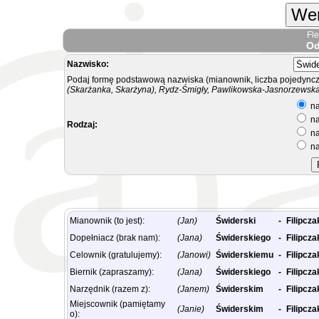
Wer
Fl
Od
Nazwisko:
Podaj formę podstawową nazwiska (mianownik, liczba pojedyncz
(Skarżanka, Skarżyna), Rydz-Śmigły, Pawlikowska-Jasnorzewska.
na
na
Rodzaj:
na
na
Mianownik (to jest):
(Jan)
Świderski
-
Filipcza
Dopełniacz (brak nam):
(Jana)
Świderskiego
-
Filipcza
Celownik (gratulujemy):
(Janowi)
Świderskiemu
-
Filipcza
Biernik (zapraszamy):
(Jana)
Świderskiego
-
Filipcza
Narzędnik (razem z):
(Janem)
Świderskim
-
Filipcz
Miejscownik (pamiętamy
(Janie)
Świderskim
-
Filipcza
o):