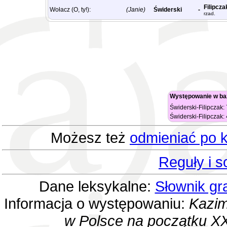
Filipcza
Wołacz (O, ty!):
(Janie)
Świderski
-
rzad.
Występowanie w ba
Świderski-Filipczak:
Świderski-Filipczak:
Możesz też
odmieniać po k
Reguły i 
Dane leksykalne:
Słownik gr
Informacja o występowaniu:
Kazim
w Polsce na początku XX