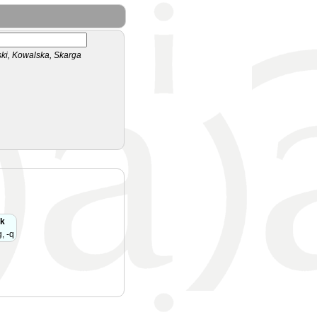
i, Kowalska, Skarga
ak
, -q