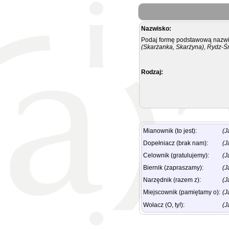
Nazwisko:
Podaj formę podstawową nazwis
(Skarżanka, Skarżyna), Rydz-Ś
Rodzaj:
Mianownik (to jest):
(J
Dopełniacz (brak nam):
(J
Celownik (gratulujemy):
(J
Biernik (zapraszamy):
(J
Narzędnik (razem z):
(J
Miejscownik (pamiętamy o):
(J
Wołacz (O, ty!):
(J