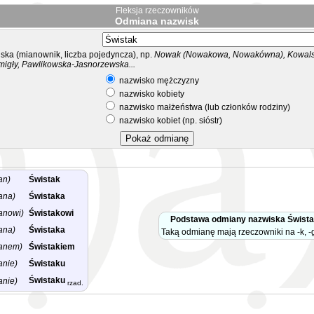
Fleksja rzeczowników
Odmiana nazwisk
ka (mianownik, liczba pojedyncza), np.
Nowak (Nowakowa, Nowakówna), Kowalsk
migły, Pawlikowska-Jasnorzewska...
nazwisko mężczyzny
nazwisko kobiety
nazwisko małżeństwa (lub członków rodziny)
nazwisko kobiet (np. sióstr)
an)
Świstak
ana)
Świstaka
anowi)
Świstakowi
Podstawa odmiany nazwiska Świst
ana)
Świstaka
Taką odmianę mają rzeczowniki na -k, -g
anem)
Świstakiem
anie)
Świstaku
Świstaku
anie)
rzad.