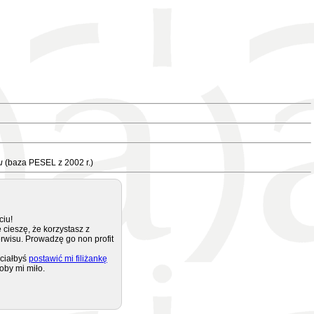
u
(baza PESEL z 2002 r.)
ciu!
 cieszę, że korzystasz z
rwisu. Prowadzę go non profit
ciałbyś
postawić mi filiżankę
oby mi miło.