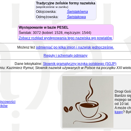
Tradycyjne żeńskie formy nazwiska
(współcześnie w zaniku)
Odojcowska:
Świstakówna
Odmężowska:
Świstakowa
Występowanie w bazie PESEL
Świstak: 3072 (kobiet: 1528, mężczyzn: 1544)
Zobacz rozkład występowania tego nazwiska wg powiatów.
Możesz też
odmieniać po kilka imion i nazwisk jednocześnie.
Reguły i schematy odmiany
Dane leksykalne:
Słownik gramatyczny języka polskiego (SGJP)
niu:
Kazimierz Rymut, Słownik nazwisk używanych w Polsce na początku XXI wiek
Drogi Goś
Bardzo się
mojego se
jscowości
od 10 lat.
ników
A może ch
kawy
? Był