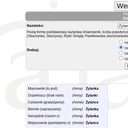
Wer
Fl
Od
Nazwisko:
Podaj formę podstawową nazwiska (mianownik, liczba pojedyncz
(Skarżanka, Skarżyna), Rydz-Śmigły, Pawlikowska-Jasnorzewska.
na
na
Rodzaj:
na
na
Mianownik (to jest):
(Anna)
Żylanka
Dopełniacz (brak nam):
(Anny)
Żylanki
Celownik (gratulujemy):
(Annie)
Żylance
Biernik (zapraszamy):
(Annę)
Żylankę
Narzędnik (razem z):
(Anną)
Żylanką
Miejscownik (pamiętamy o):
(Annie)
Żylance