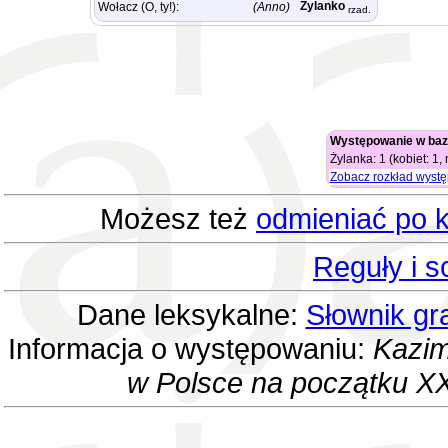
Żylanko
Wołacz (O, ty!):
(Anno)
rzad.
Występowanie w baz
Żylanka: 1 (kobiet: 1,
Zobacz rozkład wyst
Możesz też
odmieniać po k
Reguły i 
Dane leksykalne:
Słownik gr
Informacja o występowaniu:
Kazim
w Polsce na początku XX