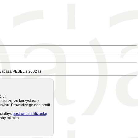
u
(baza PESEL z 2002 r.)
ciu!
 cieszę, że korzystasz z
rwisu. Prowadzę go non profit
ciałbyś
postawić mi filiżankę
oby mi miło.