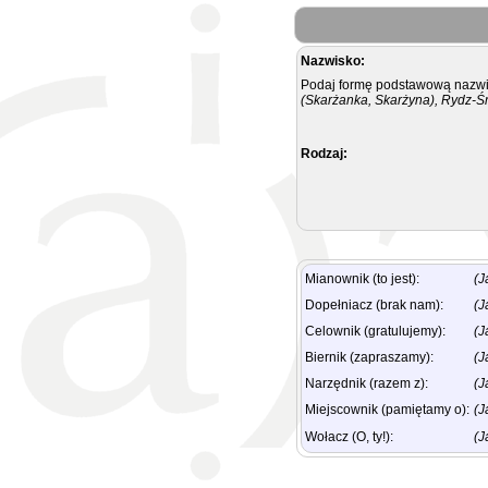
Nazwisko:
Podaj formę podstawową nazwis
(Skarżanka, Skarżyna), Rydz-Ś
Rodzaj:
Mianownik (to jest):
(J
Dopełniacz (brak nam):
(J
Celownik (gratulujemy):
(J
Biernik (zapraszamy):
(J
Narzędnik (razem z):
(J
Miejscownik (pamiętamy o):
(J
Wołacz (O, ty!):
(J