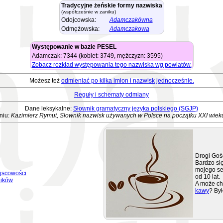
Tradycyjne żeńskie formy nazwiska
(współcześnie w zaniku)
Odojcowska:
Adamczakówna
Odmężowska:
Adamczakowa
Występowanie w bazie PESEL
Adamczak: 7344 (kobiet: 3749, mężczyzn: 3595)
Zobacz rozkład występowania tego nazwiska wg powiatów.
Możesz też
odmieniać po kilka imion i nazwisk jednocześnie.
Reguły i schematy odmiany
Dane leksykalne:
Słownik gramatyczny języka polskiego (SGJP)
niu:
Kazimierz Rymut, Słownik nazwisk używanych w Polsce na początku XXI wiek
Drogi Goś
Bardzo się
mojego se
jscowości
od 10 lat.
ników
A może ch
kawy
? Był