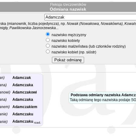
Fleksja rzeczowników
Odmiana nazwisk
ka (mianownik, liczba pojedyncza), np.
Nowak (Nowakowa, Nowakówna), Kowalsk
migły, Pawlikowska-Jasnorzewska...
nazwisko mężczyzny
nazwisko kobiety
nazwisko małżeństwa (lub członków rodziny)
nazwisko kobiet (np. sióstr)
an)
Adamczak
ana)
Adamczaka
anowi)
Adamczakowi
Podstawa odmiany nazwiska Adamcz
ana)
Adamczaka
Taką odmianę tego nazwiska podaje SG
anem)
Adamczakiem
anie)
Adamczaku
Adamczaku
anie)
rzad.