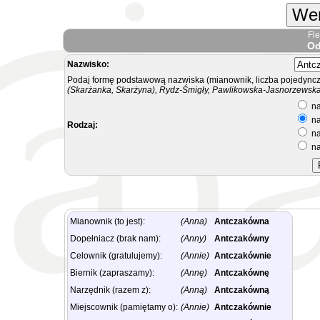
Wer
Fl
Od
Nazwisko:
Podaj formę podstawową nazwiska (mianownik, liczba pojedyncz
(Skarżanka, Skarżyna), Rydz-Śmigły, Pawlikowska-Jasnorzewska.
na
na
Rodzaj:
na
na
Mianownik (to jest):
(Anna)
Antczakówna
Dopełniacz (brak nam):
(Anny)
Antczakówny
Celownik (gratulujemy):
(Annie)
Antczakównie
Biernik (zapraszamy):
(Annę)
Antczakównę
Narzędnik (razem z):
(Anną)
Antczakówną
Miejscownik (pamiętamy o):
(Annie)
Antczakównie