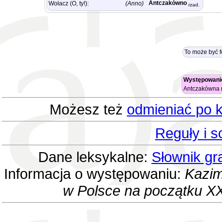
Antczakówno
Wołacz (O, ty!):
(Anno)
rzad.
To może być 
Występowanie
Antczakówna
Możesz też
odmieniać po k
Reguły i 
Dane leksykalne:
Słownik gr
Informacja o występowaniu:
Kazim
w Polsce na początku XX