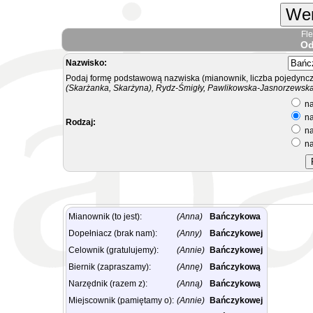
Wer
Fl
Od
Nazwisko:
Podaj formę podstawową nazwiska (mianownik, liczba pojedyncz
(Skarżanka, Skarżyna), Rydz-Śmigły, Pawlikowska-Jasnorzewska.
na
na
Rodzaj:
na
na
Mianownik (to jest):
(Anna)
Bańczykowa
Dopełniacz (brak nam):
(Anny)
Bańczykowej
Celownik (gratulujemy):
(Annie)
Bańczykowej
Biernik (zapraszamy):
(Annę)
Bańczykową
Narzędnik (razem z):
(Anną)
Bańczykową
Miejscownik (pamiętamy o):
(Annie)
Bańczykowej