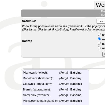
Wer
Fl
Od
Nazwisko:
Podaj formę podstawową nazwiska (mianownik, liczba pojedyncz
(Skarżanka, Skarżyna), Rydz-Śmigły, Pawlikowska-Jasnorzewska.
na
na
Rodzaj:
na
na
Mianownik (to jest):
(Anna)
Baścina
Dopełniacz (brak nam):
(Anny)
Baściny
Celownik (gratulujemy):
(Annie)
Baścinie
Biernik (zapraszamy):
(Annę)
Baścinę
Narzędnik (razem z):
(Anną)
Baściną
Miejscownik (pamiętamy o):
(Annie)
Baścinie