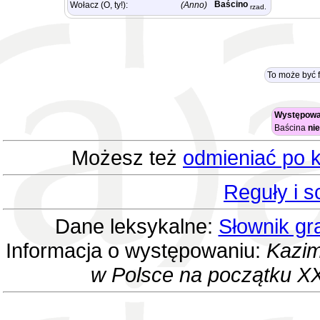
Baścino
Wołacz (O, ty!):
(Anno)
rzad.
To może być 
Występowa
Baścina
ni
Możesz też
odmieniać po k
Reguły i 
Dane leksykalne:
Słownik gr
Informacja o występowaniu:
Kazim
w Polsce na początku XX