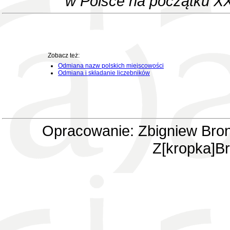
w Polsce na początku XX
Zobacz też:
Odmiana nazw polskich miejscowości
Odmiana i składanie liczebników
Opracowanie: Zbigniew Bron
Z[kropka]Br