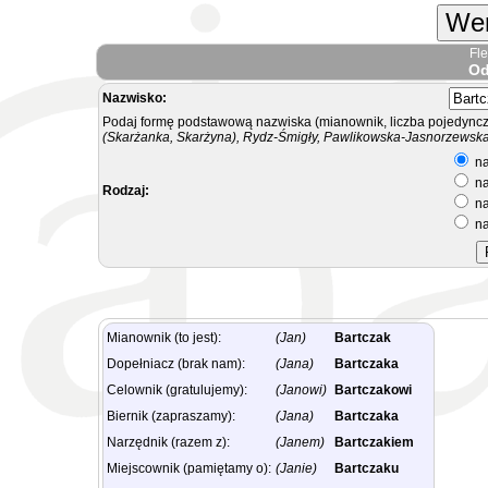
Wer
Fl
Od
Nazwisko:
Podaj formę podstawową nazwiska (mianownik, liczba pojedyncz
(Skarżanka, Skarżyna), Rydz-Śmigły, Pawlikowska-Jasnorzewska.
na
na
Rodzaj:
na
na
Mianownik (to jest):
(Jan)
Bartczak
Dopełniacz (brak nam):
(Jana)
Bartczaka
Celownik (gratulujemy):
(Janowi)
Bartczakowi
Biernik (zapraszamy):
(Jana)
Bartczaka
Narzędnik (razem z):
(Janem)
Bartczakiem
Miejscownik (pamiętamy o):
(Janie)
Bartczaku