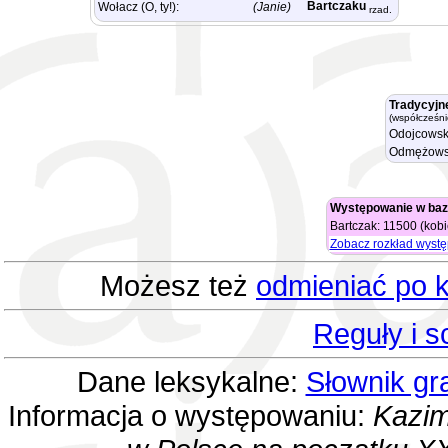
Bartczaku
Wołacz (O, ty!):
(Janie)
rzad.
Tradycyjn
(współcześni
Odojcowsk
Odmężows
Występowanie w baz
Bartczak: 11500 (kobi
Zobacz rozkład wyst
Możesz też
odmieniać po k
Reguły i 
Dane leksykalne:
Słownik gr
Informacja o występowaniu:
Kazim