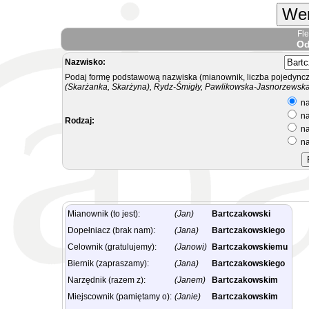
Wer
Fl
Od
Nazwisko:
Podaj formę podstawową nazwiska (mianownik, liczba pojedyncz
(Skarżanka, Skarżyna), Rydz-Śmigły, Pawlikowska-Jasnorzewska.
na
na
Rodzaj:
na
na
Mianownik (to jest):
(Jan)
Bartczakowski
Dopełniacz (brak nam):
(Jana)
Bartczakowskiego
Celownik (gratulujemy):
(Janowi)
Bartczakowskiemu
Biernik (zapraszamy):
(Jana)
Bartczakowskiego
Narzędnik (razem z):
(Janem)
Bartczakowskim
Miejscownik (pamiętamy o):
(Janie)
Bartczakowskim