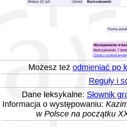
Wołacz (O, ty!):
(Janie)
Bartczakowski
Forma żeńsk
Występowanie w baz
Bartczakowski: 7 (kob
Zobacz rozkład wyst
Możesz też
odmieniać po k
Reguły i 
Dane leksykalne:
Słownik gr
Informacja o występowaniu:
Kazim
w Polsce na początku XX