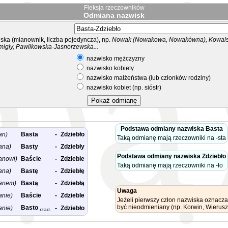
Fleksja rzeczowników
Odmiana nazwisk
ka (mianownik, liczba pojedyncza), np.
Nowak (Nowakowa, Nowakówna), Kowalsk
migły, Pawlikowska-Jasnorzewska...
nazwisko mężczyzny
nazwisko kobiety
nazwisko małżeństwa (lub członków rodziny)
nazwisko kobiet (np. sióstr)
Podstawa odmiany nazwiska Basta
an)
Basta
-
Zdziebło
Taką odmianę mają rzeczowniki na -sta
ana)
Basty
-
Zdziebły
Podstawa odmiany nazwiska Zdziebło
anowi)
Baście
-
Zdzieble
Taką odmianę mają rzeczowniki na -ło
ana)
Bastę
-
Zdziebłę
anem)
Bastą
-
Zdziebłą
Uwaga
anie)
Baście
-
Zdzieble
Jeżeli pierwszy człon nazwiska oznacza
być nieodmieniany (np. Korwin, Wierusz
Basto
anie)
-
Zdziebło
rzad.