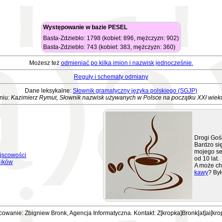
Występowanie w bazie PESEL
Basta-Zdziebło: 1798 (kobiet: 896, mężczyzn: 902)
Basta-Zdziebło: 743 (kobiet: 383, mężczyzn: 360)
Możesz też
odmieniać po kilka imion i nazwisk jednocześnie.
Reguły i schematy odmiany
Dane leksykalne:
Słownik gramatyczny języka polskiego (SGJP)
niu:
Kazimierz Rymut, Słownik nazwisk używanych w Polsce na początku XXI wiek
Drogi Goś
Bardzo się
mojego se
jscowości
od 10 lat.
ników
A może ch
kawy
? Był
owanie: Zbigniew Bronk, Agencja Informatyczna. Kontakt: Z[kropka]Bronk[at]ai[kro