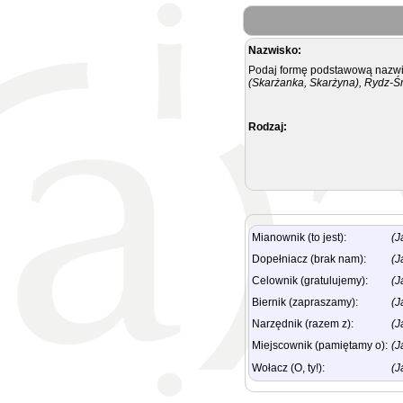
Nazwisko:
Podaj formę podstawową nazwis
(Skarżanka, Skarżyna), Rydz-Ś
Rodzaj:
Mianownik (to jest):
(J
Dopełniacz (brak nam):
(J
Celownik (gratulujemy):
(J
Biernik (zapraszamy):
(J
Narzędnik (razem z):
(J
Miejscownik (pamiętamy o):
(J
Wołacz (O, ty!):
(J