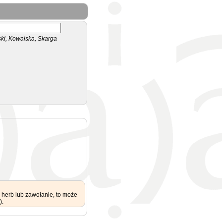
i, Kowalska, Skarga
 herb lub zawołanie, to może
).