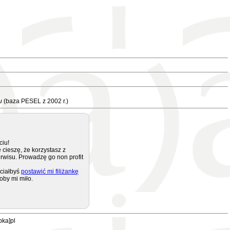
u
(baza PESEL z 2002 r.)
ciu!
 cieszę, że korzystasz z
rwisu. Prowadzę go non profit
ciałbyś
postawić mi filiżankę
oby mi miło.
pka]pl