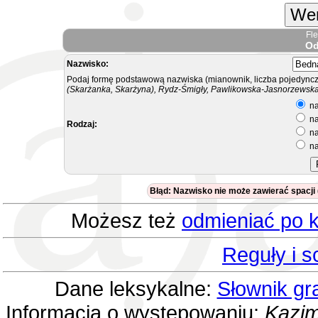
Wer
Fl
Od
Nazwisko:
Podaj formę podstawową nazwiska (mianownik, liczba pojedyncz
(Skarżanka, Skarżyna), Rydz-Śmigły, Pawlikowska-Jasnorzewska.
na
na
Rodzaj:
na
na
Błąd: Nazwisko nie może zawierać spacji
Możesz też
odmieniać po k
Reguły i 
Dane leksykalne:
Słownik gr
Informacja o występowaniu:
Kazim