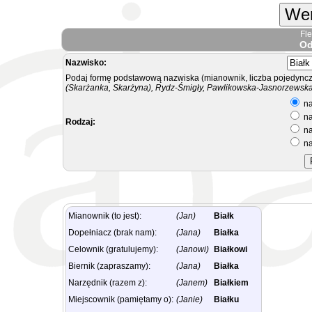
Wer
Fl
Od
Nazwisko:
Podaj formę podstawową nazwiska (mianownik, liczba pojedyncz
(Skarżanka, Skarżyna), Rydz-Śmigły, Pawlikowska-Jasnorzewska.
na
na
Rodzaj:
na
na
Mianownik (to jest):
(Jan)
Białk
Dopełniacz (brak nam):
(Jana)
Białka
Celownik (gratulujemy):
(Janowi)
Białkowi
Biernik (zapraszamy):
(Jana)
Białka
Narzędnik (razem z):
(Janem)
Białkiem
Miejscownik (pamiętamy o):
(Janie)
Białku