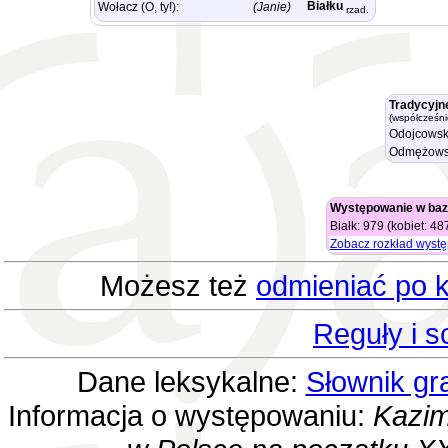
Białku
Wołacz (O, ty!):
(Janie)
rzad.
Tradycyjn
(współcześni
Odojcowsk
Odmężows
Występowanie w baz
Białk: 979 (kobiet: 4
Zobacz rozkład wyst
Możesz też
odmieniać po k
Reguły i 
Dane leksykalne:
Słownik gr
Informacja o występowaniu:
Kazim