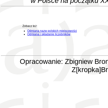
w Polsce na początku XX
Zobacz też:
Odmiana nazw polskich miejscowości
Odmiana i składanie liczebników
Opracowanie: Zbigniew Bron
Z[kropka]Br