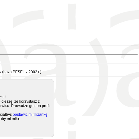
u
(baza PESEL z 2002 r.)
ciu!
 cieszę, że korzystasz z
rwisu. Prowadzę go non profit
ciałbyś
postawić mi filiżankę
oby mi miło.