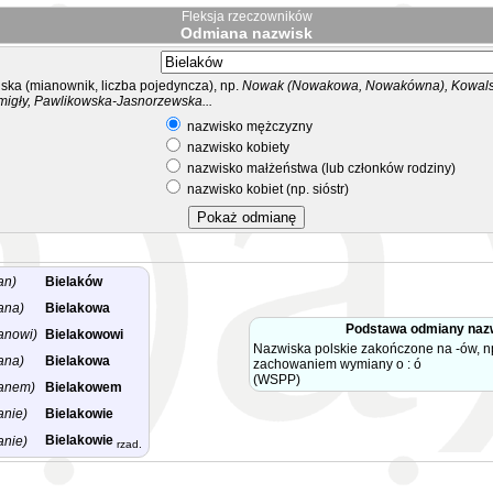
Fleksja rzeczowników
Odmiana nazwisk
ka (mianownik, liczba pojedyncza), np.
Nowak (Nowakowa, Nowakówna), Kowalsk
migły, Pawlikowska-Jasnorzewska...
nazwisko mężczyzny
nazwisko kobiety
nazwisko małżeństwa (lub członków rodziny)
nazwisko kobiet (np. sióstr)
an)
Bielaków
ana)
Bielakowa
Podstawa odmiany naz
anowi)
Bielakowowi
Nazwiska polskie zakończone na -ów, np
ana)
Bielakowa
zachowaniem wymiany o : ó
(WSPP)
anem)
Bielakowem
anie)
Bielakowie
Bielakowie
anie)
rzad.