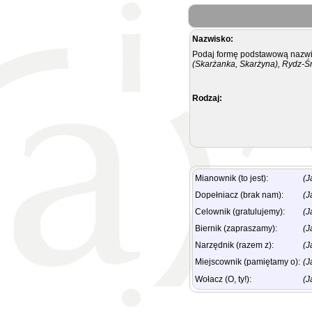
Nazwisko:
Podaj formę podstawową nazwis
(Skarżanka, Skarżyna), Rydz-Ś
Rodzaj:
Mianownik (to jest):
(J
Dopełniacz (brak nam):
(J
Celownik (gratulujemy):
(J
Biernik (zapraszamy):
(J
Narzędnik (razem z):
(J
Miejscownik (pamiętamy o):
(J
Wołacz (O, ty!):
(J