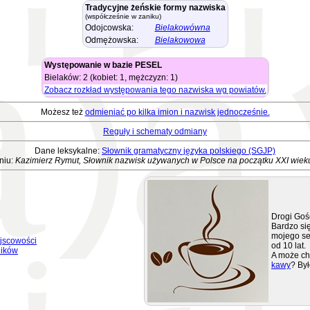
Tradycyjne żeńskie formy nazwiska
(współcześnie w zaniku)
Odojcowska:
Bielakowówna
Odmężowska:
Bielakowowa
Występowanie w bazie PESEL
Bielaków: 2 (kobiet: 1, mężczyzn: 1)
Zobacz rozkład występowania tego nazwiska wg powiatów.
Możesz też
odmieniać po kilka imion i nazwisk jednocześnie.
Reguły i schematy odmiany
Dane leksykalne:
Słownik gramatyczny języka polskiego (SGJP)
niu:
Kazimierz Rymut, Słownik nazwisk używanych w Polsce na początku XXI wiek
Drogi Goś
Bardzo się
mojego se
jscowości
od 10 lat.
ników
A może ch
kawy
? Był