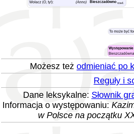
Bieszczadówno
Wołacz (O, ty!):
(Anno)
rzad.
To może być f
Występowanie 
Bieszczadówn
Możesz też
odmieniać po k
Reguły i 
Dane leksykalne:
Słownik gr
Informacja o występowaniu:
Kazim
w Polsce na początku XX