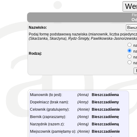
Wer
Fl
Od
Nazwisko:
Podaj formę podstawową nazwiska (mianownik, liczba pojedyncz
(Skarżanka, Skarżyna), Rydz-Śmigły, Pawlikowska-Jasnorzewska.
na
na
Rodzaj:
na
na
Mianownik (to jest):
(Anna)
Bieszczadówna
Dopełniacz (brak nam):
(Anny)
Bieszczadówny
Celownik (gratulujemy):
(Annie)
Bieszczadównie
Biernik (zapraszamy):
(Annę)
Bieszczadównę
Narzędnik (razem z):
(Anną)
Bieszczadówną
Miejscownik (pamiętamy o):
(Annie)
Bieszczadównie