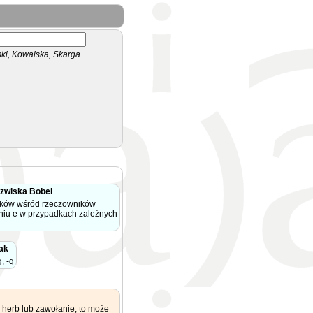
i, Kowalska, Skarga
zwiska Bobel
ków wśród rzeczowników
niu e w przypadkach zależnych
ak
, -q
 herb lub zawołanie, to może