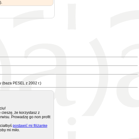
).
u
(baza PESEL z 2002 r.)
ciu!
 cieszę, że korzystasz z
rwisu. Prowadzę go non profit
ciałbyś
postawić mi filiżankę
oby mi miło.