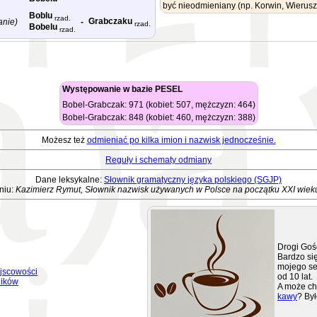
być nieodmieniany (np. Korwin, Wierusz
Boblu
rzad.
Grabczaku
anie)
-
rzad.
Bobelu
rzad.
Występowanie w bazie PESEL
Bobel-Grabczak: 971 (kobiet: 507, mężczyzn: 464)
Bobel-Grabczak: 848 (kobiet: 460, mężczyzn: 388)
Możesz też
odmieniać po kilka imion i nazwisk jednocześnie.
Reguły i schematy odmiany
Dane leksykalne:
Słownik gramatyczny języka polskiego (SGJP)
niu:
Kazimierz Rymut, Słownik nazwisk używanych w Polsce na początku XXI wiek
Drogi Goś
Bardzo się
mojego se
jscowości
od 10 lat.
ników
A może ch
kawy
? Był