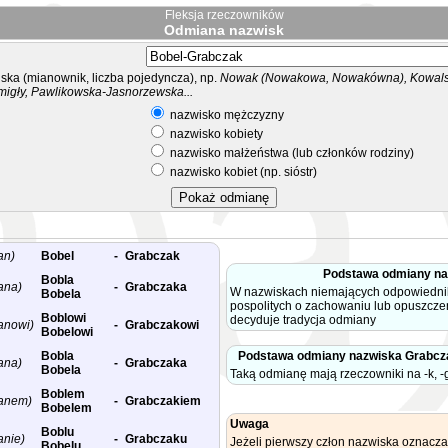
Fleksja rzeczowników
Odmiana nazwisk
ka (mianownik, liczba pojedyncza), np.
Nowak (Nowakowa, Nowakówna), Kowalsk
migły, Pawlikowska-Jasnorzewska...
nazwisko mężczyzny
nazwisko kobiety
nazwisko małżeństwa (lub członków rodziny)
nazwisko kobiet (np. sióstr)
an)
Bobel
-
Grabczak
Podstawa odmiany na
Bobla
ana)
-
Grabczaka
W nazwiskach niemających odpowiedni
Bobela
pospolitych o zachowaniu lub opuszcze
Boblowi
decyduje tradycja odmiany
anowi)
-
Grabczakowi
Bobelowi
Bobla
Podstawa odmiany nazwiska Grabcz
ana)
-
Grabczaka
Bobela
Taką odmianę mają rzeczowniki na -k, -g
Boblem
anem)
-
Grabczakiem
Bobelem
Uwaga
Boblu
anie)
-
Grabczaku
Jeżeli pierwszy człon nazwiska oznacza
Bobelu