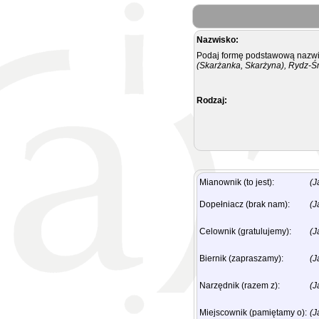
Nazwisko:
Podaj formę podstawową nazwis
(Skarżanka, Skarżyna), Rydz-Ś
Rodzaj:
Mianownik (to jest):
(J
Dopełniacz (brak nam):
(J
Celownik (gratulujemy):
(J
Biernik (zapraszamy):
(J
Narzędnik (razem z):
(J
Miejscownik (pamiętamy o):
(J