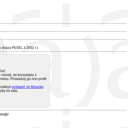
u
(baza PESEL z 2002 r.)
ciu!
 cieszę, że korzystasz z
rwisu. Prowadzę go non profit
ciałbyś
postawić mi filiżankę
oby mi miło.
pka]pl