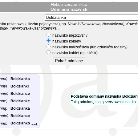
Fleksja rzeczowników
Odmiana nazwisk
ka (mianownik, liczba pojedyncza), np.
Nowak (Nowakowa, Nowakówna), Kowalsk
migły, Pawlikowska-Jasnorzewska...
nazwisko mężczyzny
nazwisko kobiety
nazwisko małżeństwa (lub członków rodziny)
nazwisko kobiet (np. sióstr)
nna)
Boldzianka
nny)
Boldzianki
nnie)
Boldziance
Podstawa odmiany nazwiska Boldzian
nnę)
Boldziankę
Taką odmianę mają rzeczowniki na -ka
nną)
Boldzianką
nnie)
Boldziance
Boldzianko
nno)
rzad.