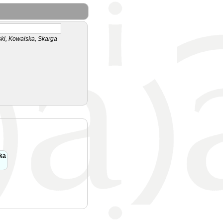
i, Kowalska, Skarga
ka