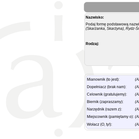
Nazwisko:
Podaj formę podstawową nazwis
(Skarżanka, Skarżyna), Rydz-Ś
Rodzaj:
Mianownik (to jest):
(A
Dopełniacz (brak nam):
(A
Celownik (gratulujemy):
(A
Biernik (zapraszamy):
(A
Narzędnik (razem z):
(A
Miejscownik (pamiętamy o):
(A
Wołacz (O, ty!):
(A