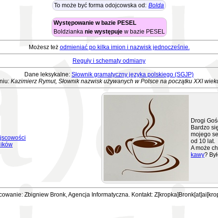
To może być forma odojcowska od:
Bolda
Występowanie w bazie PESEL
Boldzianka
nie występuje
w bazie PESEL
Możesz też
odmieniać po kilka imion i nazwisk jednocześnie.
Reguły i schematy odmiany
Dane leksykalne:
Słownik gramatyczny języka polskiego (SGJP)
niu:
Kazimierz Rymut, Słownik nazwisk używanych w Polsce na początku XXI wiek
Drogi Goś
Bardzo się
mojego se
jscowości
od 10 lat.
ników
A może ch
kawy
? Był
owanie: Zbigniew Bronk, Agencja Informatyczna. Kontakt: Z[kropka]Bronk[at]ai[kro