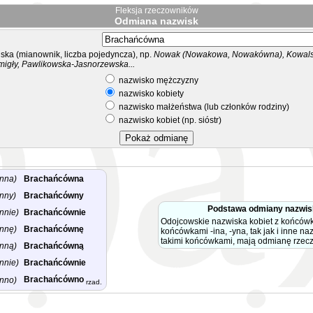
Fleksja rzeczowników
Odmiana nazwisk
ka (mianownik, liczba pojedyncza), np.
Nowak (Nowakowa, Nowakówna), Kowalsk
migły, Pawlikowska-Jasnorzewska...
nazwisko mężczyzny
nazwisko kobiety
nazwisko małżeństwa (lub członków rodziny)
nazwisko kobiet (np. sióstr)
nna)
Brachańcówna
nny)
Brachańcówny
Podstawa odmiany nazwi
nnie)
Brachańcównie
Odojcowskie nazwiska kobiet z końców
nnę)
Brachańcównę
końcówkami -ina, -yna, tak jak i inne na
takimi końcówkami, mają odmianę rzec
nną)
Brachańcówną
nnie)
Brachańcównie
Brachańcówno
nno)
rzad.