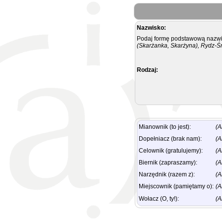
Nazwisko:
Podaj formę podstawową nazwis
(Skarżanka, Skarżyna), Rydz-Ś
Rodzaj:
Mianownik (to jest):
(A
Dopełniacz (brak nam):
(A
Celownik (gratulujemy):
(A
Biernik (zapraszamy):
(A
Narzędnik (razem z):
(A
Miejscownik (pamiętamy o):
(A
Wołacz (O, ty!):
(A