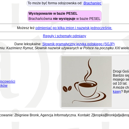
To może być forma odojcowska od:
Brachaniec
Występowanie w bazie PESEL
Brachańcówna
nie występuje
w bazie PESEL
Możesz też
odmieniać po kilka imion i nazwisk jednocześnie.
Reguły i schematy odmiany
Dane leksykalne:
Słownik gramatyczny języka polskiego (SGJP)
niu:
Kazimierz Rymut, Słownik nazwisk używanych w Polsce na początku XXI wiek
Drogi Goś
Bardzo się
mojego se
jscowości
od 10 lat.
ników
A może ch
kawy
? Był
owanie: Zbigniew Bronk, Agencja Informatyczna. Kontakt: Z[kropka]Bronk[at]ai[kro