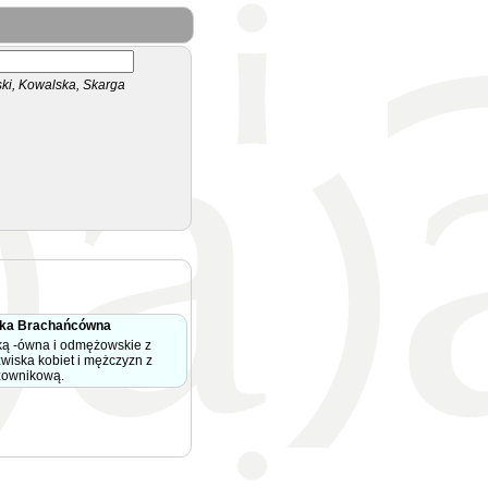
i, Kowalska, Skarga
ska Brachańcówna
ką -ówna i odmężowskie z
zwiska kobiet i mężczyzn z
zownikową.