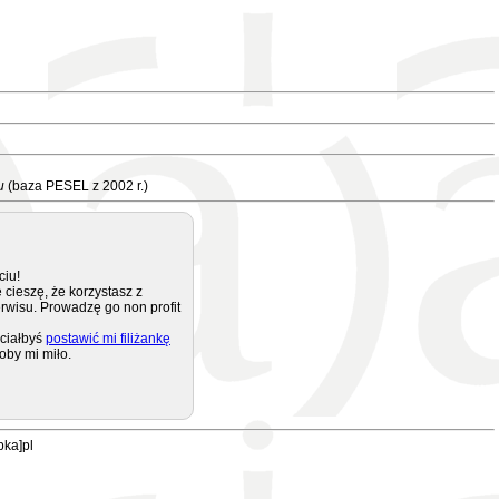
u
(baza PESEL z 2002 r.)
ciu!
 cieszę, że korzystasz z
rwisu. Prowadzę go non profit
ciałbyś
postawić mi filiżankę
oby mi miło.
pka]pl