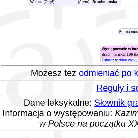
Wołacz (O, ty!):
(Anno)
Brachmańska
Forma męs
Występowanie w baz
Brachmańska: 196 (ko
Zobacz rozkład wyst
Możesz też
odmieniać po k
Reguły i 
Dane leksykalne:
Słownik gr
Informacja o występowaniu:
Kazim
w Polsce na początku XX