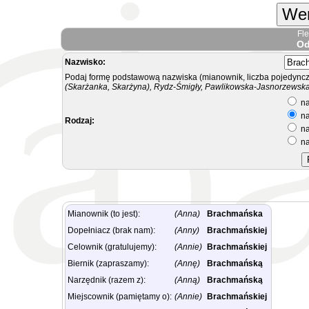
Wer
Fl
Od
Nazwisko:
Podaj formę podstawową nazwiska (mianownik, liczba pojedyncz
(Skarżanka, Skarżyna), Rydz-Śmigły, Pawlikowska-Jasnorzewska.
na
na
Rodzaj:
na
na
Mianownik (to jest):
(Anna)
Brachmańska
Dopełniacz (brak nam):
(Anny)
Brachmańskiej
Celownik (gratulujemy):
(Annie)
Brachmańskiej
Biernik (zapraszamy):
(Annę)
Brachmańską
Narzędnik (razem z):
(Anną)
Brachmańską
Miejscownik (pamiętamy o):
(Annie)
Brachmańskiej