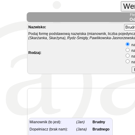
Wer
Fl
Od
Nazwisko:
Podaj formę podstawową nazwiska (mianownik, liczba pojedyncz
(Skarżanka, Skarżyna), Rydz-Śmigły, Pawlikowska-Jasnorzewska.
na
na
Rodzaj:
na
na
Mianownik (to jest):
(Jan)
Brudny
Dopełniacz (brak nam):
(Jana)
Brudnego