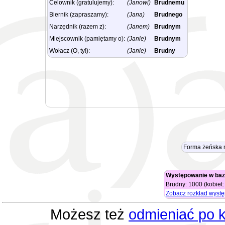
Celownik (gratulujemy):
(Janowi)
Brudnemu
Biernik (zapraszamy):
(Jana)
Brudnego
Narzędnik (razem z):
(Janem)
Brudnym
Miejscownik (pamiętamy o):
(Janie)
Brudnym
Wołacz (O, ty!):
(Janie)
Brudny
Forma żeńska n
Występowanie w baz
Brudny: 1000 (kobiet:
Zobacz rozkład wyst
Możesz też
odmieniać po k