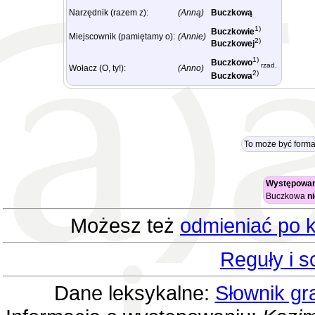
Narzędnik (razem z):
(Anną)
Buczkową
1)
Buczkowie
Miejscownik (pamiętamy o):
(Annie)
2)
Buczkowej
1)
Buczkowo
rzad.
Wołacz (O, ty!):
(Anno)
2)
Buczkowa
To może być form
Występowan
Buczkowa
n
Możesz też
odmieniać po k
Reguły i 
Dane leksykalne:
Słownik gr