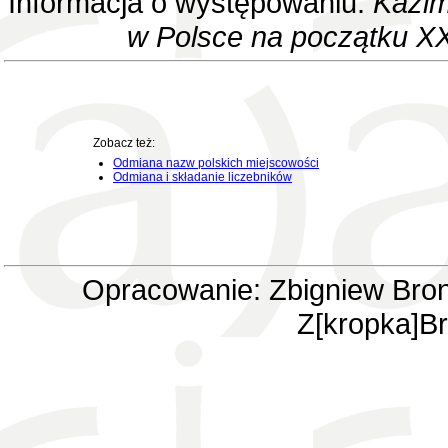
Informacja o występowaniu:
Kazim
w Polsce na początku XX
Zobacz też:
Odmiana nazw polskich miejscowości
Odmiana i składanie liczebników
Opracowanie: Zbigniew Bron
Z[kropka]Br