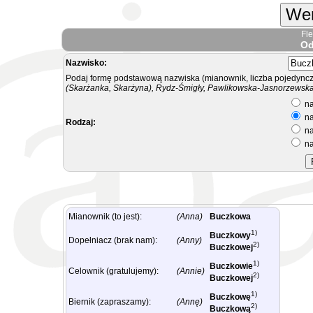
Wer
Fl
Od
Nazwisko:
Podaj formę podstawową nazwiska (mianownik, liczba pojedyncz
(Skarżanka, Skarżyna), Rydz-Śmigły, Pawlikowska-Jasnorzewska.
na
na
Rodzaj:
na
na
Mianownik (to jest):
(Anna)
Buczkowa
1)
Buczkowy
Dopełniacz (brak nam):
(Anny)
2)
Buczkowej
1)
Buczkowie
Celownik (gratulujemy):
(Annie)
2)
Buczkowej
1)
Buczkowę
Biernik (zapraszamy):
(Annę)
2)
Buczkową