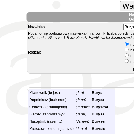
Wer
Fl
Od
Nazwisko:
Podaj formę podstawową nazwiska (mianownik, liczba pojedyncz
(Skarżanka, Skarżyna), Rydz-Śmigły, Pawlikowska-Jasnorzewska.
na
na
Rodzaj:
na
na
Mianownik (to jest):
(Jan)
Burys
Dopełniacz (brak nam):
(Jana)
Burysa
Celownik (gratulujemy):
(Janowi)
Burysowi
Biernik (zapraszamy):
(Jana)
Burysa
Narzędnik (razem z):
(Janem)
Burysem
Miejscownik (pamiętamy o):
(Janie)
Burysie