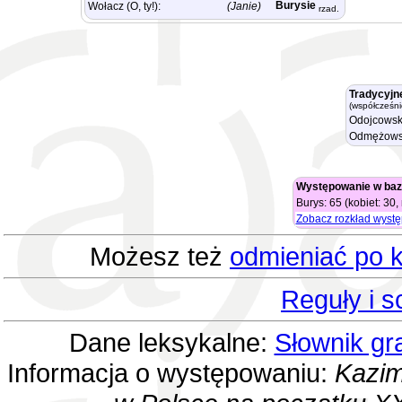
Burysie
Wołacz (O, ty!):
(Janie)
rzad.
Tradycyjn
(współcześni
Odojcowsk
Odmężows
Występowanie w baz
Burys: 65 (kobiet: 30
Zobacz rozkład wyst
Możesz też
odmieniać po k
Reguły i 
Dane leksykalne:
Słownik gr
Informacja o występowaniu:
Kazim