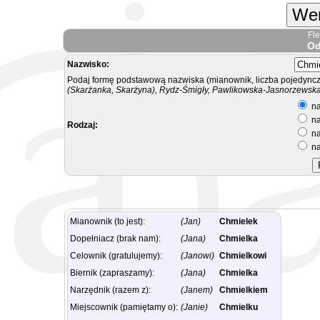
Wer
Fl
Od
Nazwisko:
Podaj formę podstawową nazwiska (mianownik, liczba pojedyncz
(Skarżanka, Skarżyna), Rydz-Śmigły, Pawlikowska-Jasnorzewska.
na
na
Rodzaj:
na
na
Mianownik (to jest):
(Jan)
Chmielek
Dopełniacz (brak nam):
(Jana)
Chmielka
Celownik (gratulujemy):
(Janowi)
Chmielkowi
Biernik (zapraszamy):
(Jana)
Chmielka
Narzędnik (razem z):
(Janem)
Chmielkiem
Miejscownik (pamiętamy o):
(Janie)
Chmielku