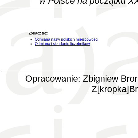
w Polsce na początku XX
Zobacz też:
Odmiana nazw polskich miejscowości
Odmiana i składanie liczebników
Opracowanie: Zbigniew Bron
Z[kropka]Br