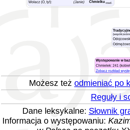
Chmielku
Wołacz (O, ty!):
(Janie)
rzad.
Tradycyjn
(współcześni
Odojcowsk
Odmężows
Występowanie w baz
Chmielek: 241 (kobiet
Zobacz rozkład wyst
Możesz też
odmieniać po k
Reguły i 
Dane leksykalne:
Słownik gr
Informacja o występowaniu:
Kazim