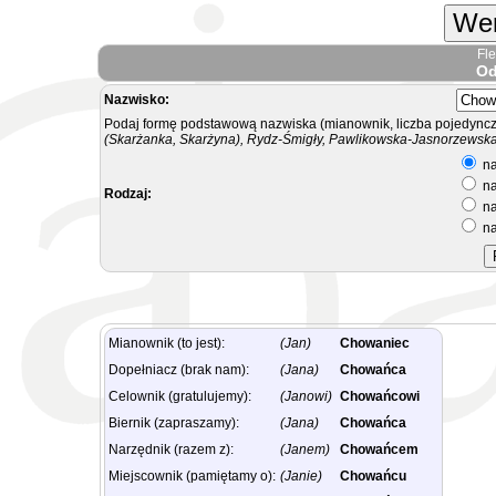
Wer
Fl
Od
Nazwisko:
Podaj formę podstawową nazwiska (mianownik, liczba pojedyncz
(Skarżanka, Skarżyna), Rydz-Śmigły, Pawlikowska-Jasnorzewska.
na
na
Rodzaj:
na
na
Mianownik (to jest):
(Jan)
Chowaniec
Dopełniacz (brak nam):
(Jana)
Chowańca
Celownik (gratulujemy):
(Janowi)
Chowańcowi
Biernik (zapraszamy):
(Jana)
Chowańca
Narzędnik (razem z):
(Janem)
Chowańcem
Miejscownik (pamiętamy o):
(Janie)
Chowańcu