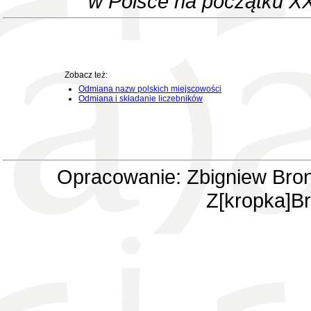
w Polsce na początku XX
Zobacz też:
Odmiana nazw polskich miejscowości
Odmiana i składanie liczebników
Opracowanie: Zbigniew Bron
Z[kropka]Br