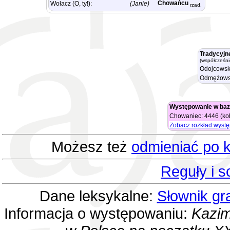
Chowańcu
Wołacz (O, ty!):
(Janie)
rzad.
Tradycyjn
(współcześni
Odojcowsk
Odmężows
Występowanie w baz
Chowaniec: 4446 (kob
Zobacz rozkład wyst
Możesz też
odmieniać po k
Reguły i 
Dane leksykalne:
Słownik gr
Informacja o występowaniu:
Kazim