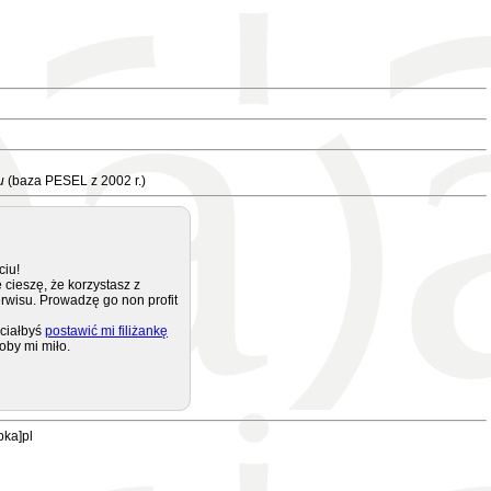
u
(baza PESEL z 2002 r.)
ciu!
 cieszę, że korzystasz z
rwisu. Prowadzę go non profit
ciałbyś
postawić mi filiżankę
oby mi miło.
pka]pl