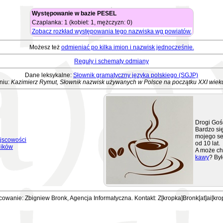
Występowanie w bazie PESEL
Czaplanka: 1 (kobiet: 1, mężczyzn: 0)
Zobacz rozkład występowania tego nazwiska wg powiatów.
Możesz też
odmieniać po kilka imion i nazwisk jednocześnie.
Reguły i schematy odmiany
Dane leksykalne:
Słownik gramatyczny języka polskiego (SGJP)
niu:
Kazimierz Rymut, Słownik nazwisk używanych w Polsce na początku XXI wiek
Drogi Goś
Bardzo się
mojego se
jscowości
od 10 lat.
ników
A może ch
kawy
? Był
owanie: Zbigniew Bronk, Agencja Informatyczna. Kontakt: Z[kropka]Bronk[at]ai[kro