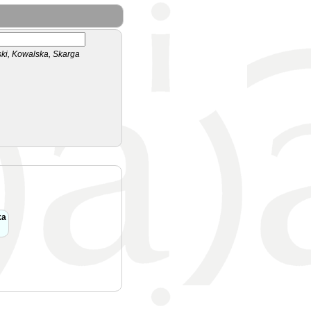
i, Kowalska, Skarga
ka