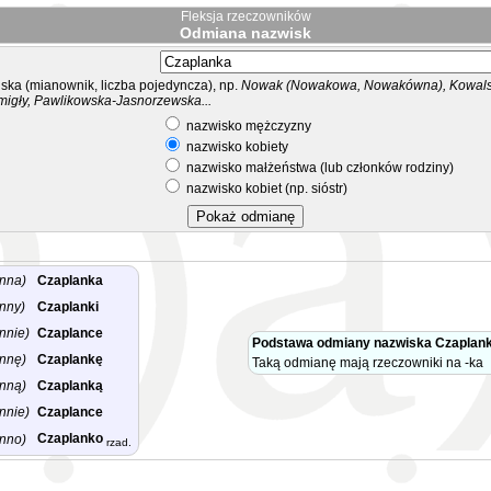
Fleksja rzeczowników
Odmiana nazwisk
ka (mianownik, liczba pojedyncza), np.
Nowak (Nowakowa, Nowakówna), Kowalsk
migły, Pawlikowska-Jasnorzewska...
nazwisko mężczyzny
nazwisko kobiety
nazwisko małżeństwa (lub członków rodziny)
nazwisko kobiet (np. sióstr)
nna)
Czaplanka
nny)
Czaplanki
nnie)
Czaplance
Podstawa odmiany nazwiska Czaplan
nnę)
Czaplankę
Taką odmianę mają rzeczowniki na -ka
nną)
Czaplanką
nnie)
Czaplance
Czaplanko
nno)
rzad.