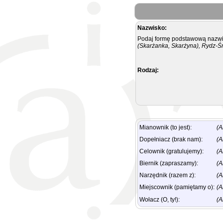
Nazwisko:
Podaj formę podstawową nazwis
(Skarżanka, Skarżyna), Rydz-Ś
Rodzaj:
Mianownik (to jest):
(A
Dopełniacz (brak nam):
(A
Celownik (gratulujemy):
(A
Biernik (zapraszamy):
(A
Narzędnik (razem z):
(A
Miejscownik (pamiętamy o):
(A
Wołacz (O, ty!):
(A