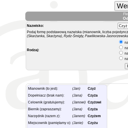
Wer
Fl
Od
Nazwisko:
Podaj formę podstawową nazwiska (mianownik, liczba pojedyncz
(Skarżanka, Skarżyna), Rydz-Śmigły, Pawlikowska-Jasnorzewska.
na
na
Rodzaj:
na
na
Mianownik (to jest):
(Jan)
Czyż
Dopełniacz (brak nam):
(Jana)
Czyża
Celownik (gratulujemy):
(Janowi)
Czyżowi
Biernik (zapraszamy):
(Jana)
Czyża
Narzędnik (razem z):
(Janem)
Czyżem
Miejscownik (pamiętamy o):
(Janie)
Czyżu