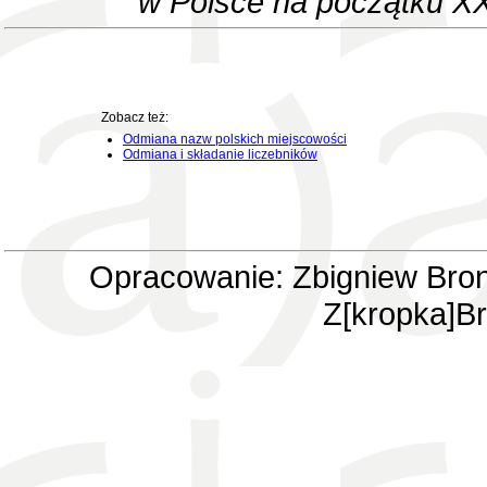
w Polsce na początku XX
Zobacz też:
Odmiana nazw polskich miejscowości
Odmiana i składanie liczebników
Opracowanie: Zbigniew Bron
Z[kropka]Br