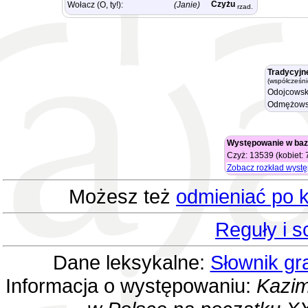
Czyżu
Wołacz (O, ty!):
(Janie)
rzad.
Tradycyjn
(współcześni
Odojcowsk
Odmężows
Występowanie w baz
Czyż: 13539 (kobiet:
Zobacz rozkład wyst
Możesz też
odmieniać po k
Reguły i 
Dane leksykalne:
Słownik gr
Informacja o występowaniu:
Kazim