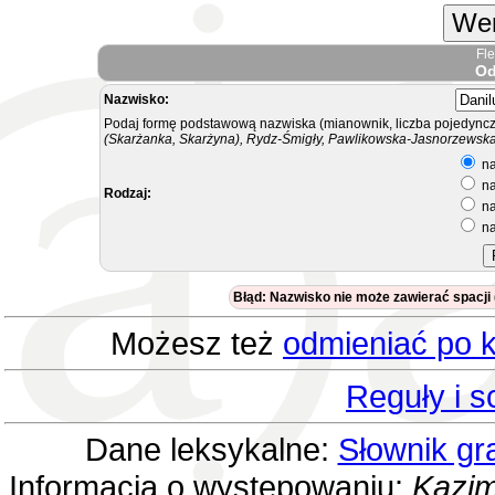
Wer
Fl
Od
Nazwisko:
Podaj formę podstawową nazwiska (mianownik, liczba pojedyncz
(Skarżanka, Skarżyna), Rydz-Śmigły, Pawlikowska-Jasnorzewska.
na
na
Rodzaj:
na
na
Błąd: Nazwisko nie może zawierać spacji
Możesz też
odmieniać po k
Reguły i 
Dane leksykalne:
Słownik gr
Informacja o występowaniu:
Kazim