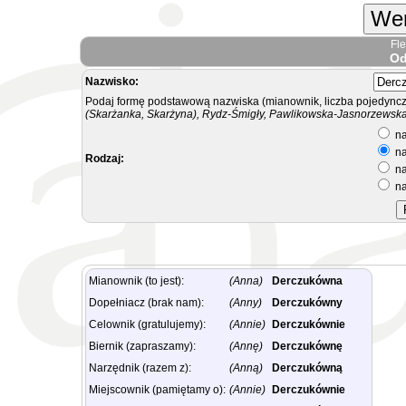
Wer
Fl
Od
Nazwisko:
Podaj formę podstawową nazwiska (mianownik, liczba pojedyncz
(Skarżanka, Skarżyna), Rydz-Śmigły, Pawlikowska-Jasnorzewska.
na
na
Rodzaj:
na
na
Mianownik (to jest):
(Anna)
Derczukówna
Dopełniacz (brak nam):
(Anny)
Derczukówny
Celownik (gratulujemy):
(Annie)
Derczukównie
Biernik (zapraszamy):
(Annę)
Derczukównę
Narzędnik (razem z):
(Anną)
Derczukówną
Miejscownik (pamiętamy o):
(Annie)
Derczukównie