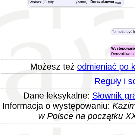
Derczukówno
Wołacz (O, ty!):
(Anno)
rzad.
To może być f
Występowanie
Derczukówna
Możesz też
odmieniać po k
Reguły i 
Dane leksykalne:
Słownik gr
Informacja o występowaniu:
Kazim
w Polsce na początku XX