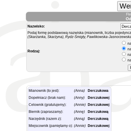
Wer
Fl
Od
Nazwisko:
Podaj formę podstawową nazwiska (mianownik, liczba pojedyncz
(Skarżanka, Skarżyna), Rydz-Śmigły, Pawlikowska-Jasnorzewska.
na
na
Rodzaj:
na
na
Mianownik (to jest):
(Anna)
Derczukowa
Dopełniacz (brak nam):
(Anny)
Derczukowej
Celownik (gratulujemy):
(Annie)
Derczukowej
Biernik (zapraszamy):
(Annę)
Derczukową
Narzędnik (razem z):
(Anną)
Derczukową
Miejscownik (pamiętamy o):
(Annie)
Derczukowej