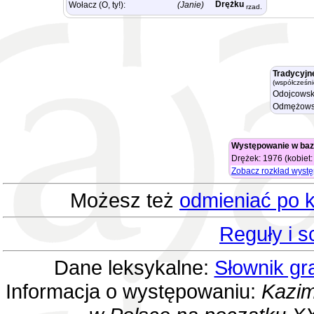
Drężku
Wołacz (O, ty!):
(Janie)
rzad.
Tradycyjn
(współcześni
Odojcowsk
Odmężows
Występowanie w baz
Drężek: 1976 (kobiet:
Zobacz rozkład wyst
Możesz też
odmieniać po k
Reguły i 
Dane leksykalne:
Słownik gr
Informacja o występowaniu:
Kazim