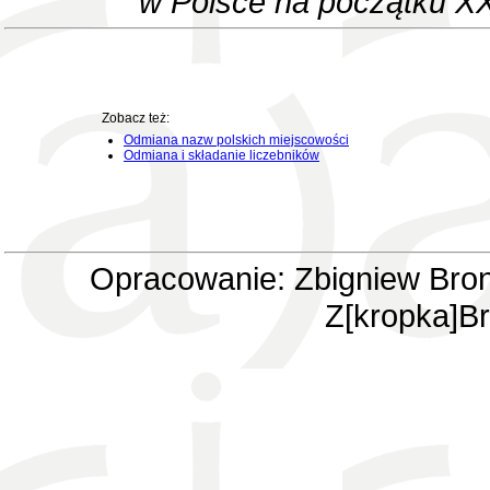
w Polsce na początku XX
Zobacz też:
Odmiana nazw polskich miejscowości
Odmiana i składanie liczebników
Opracowanie: Zbigniew Bron
Z[kropka]Br