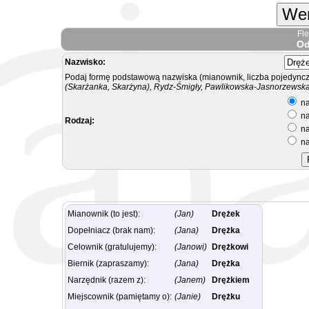
Wer
Fl
Od
Nazwisko:
Podaj formę podstawową nazwiska (mianownik, liczba pojedyncz
(Skarżanka, Skarżyna), Rydz-Śmigły, Pawlikowska-Jasnorzewska.
na
na
Rodzaj:
na
na
Mianownik (to jest):
(Jan)
Drężek
Dopełniacz (brak nam):
(Jana)
Drężka
Celownik (gratulujemy):
(Janowi)
Drężkowi
Biernik (zapraszamy):
(Jana)
Drężka
Narzędnik (razem z):
(Janem)
Drężkiem
Miejscownik (pamiętamy o):
(Janie)
Drężku