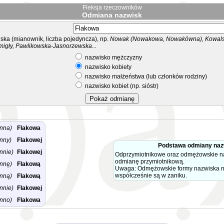
Fleksja rzeczowników
Odmiana nazwisk
ka (mianownik, liczba pojedyncza), np.
Nowak (Nowakowa, Nowakówna), Kowalsk
migły, Pawlikowska-Jasnorzewska...
nazwisko mężczyzny
nazwisko kobiety
nazwisko małżeństwa (lub członków rodziny)
nazwisko kobiet (np. sióstr)
nna)
Flakowa
nny)
Flakowej
Podstawa odmiany naz
nnie)
Flakowej
Odprzymiotnikowe oraz odmężowskie na
odmianę przymiotnikową.
nnę)
Flakową
Uwaga: Odmężowskie formy nazwiska na 
współcześnie są w zaniku.
nną)
Flakową
nnie)
Flakowej
nno)
Flakowa