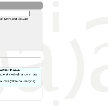
i, Kowalska, Skarga
wiska Flakowa
zwiska kobiet na -owa mają
-owa (także na -ina/-yna)