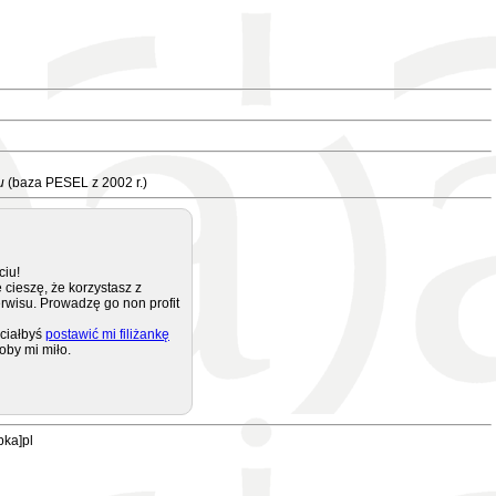
u
(baza PESEL z 2002 r.)
ciu!
 cieszę, że korzystasz z
rwisu. Prowadzę go non profit
ciałbyś
postawić mi filiżankę
oby mi miło.
pka]pl