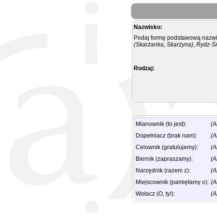
Nazwisko:
Podaj formę podstawową nazwis
(Skarżanka, Skarżyna), Rydz-Ś
Rodzaj:
Mianownik (to jest):
(A
Dopełniacz (brak nam):
(A
Celownik (gratulujemy):
(A
Biernik (zapraszamy):
(A
Narzędnik (razem z):
(A
Miejscownik (pamiętamy o):
(A
Wołacz (O, ty!):
(A