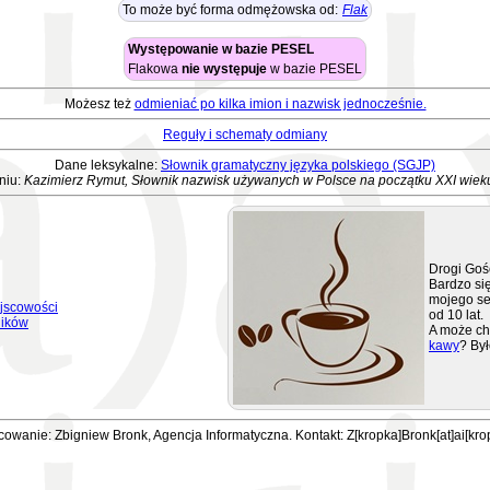
To może być forma odmężowska od:
Flak
Występowanie w bazie PESEL
Flakowa
nie występuje
w bazie PESEL
Możesz też
odmieniać po kilka imion i nazwisk jednocześnie.
Reguły i schematy odmiany
Dane leksykalne:
Słownik gramatyczny języka polskiego (SGJP)
niu:
Kazimierz Rymut, Słownik nazwisk używanych w Polsce na początku XXI wiek
Drogi Goś
Bardzo się
mojego se
jscowości
od 10 lat.
ników
A może ch
kawy
? Był
owanie: Zbigniew Bronk, Agencja Informatyczna. Kontakt: Z[kropka]Bronk[at]ai[kro