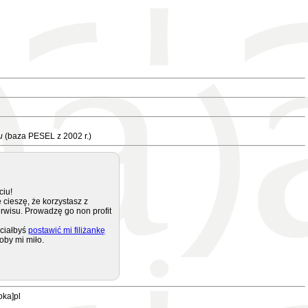
u
(baza PESEL z 2002 r.)
ciu!
 cieszę, że korzystasz z
rwisu. Prowadzę go non profit
ciałbyś
postawić mi filiżankę
oby mi miło.
pka]pl