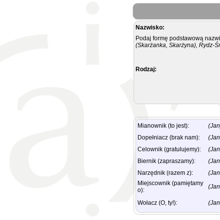
Nazwisko:
Podaj formę podstawową nazwis
(Skarżanka, Skarżyna), Rydz-Ś
Rodzaj:
Mianownik (to jest):
(Jan
Dopełniacz (brak nam):
(Jan
Celownik (gratulujemy):
(Jan
Biernik (zapraszamy):
(Jan
Narzędnik (razem z):
(Ja
Miejscownik (pamiętamy
(Jan
o):
Wołacz (O, ty!):
(Jan