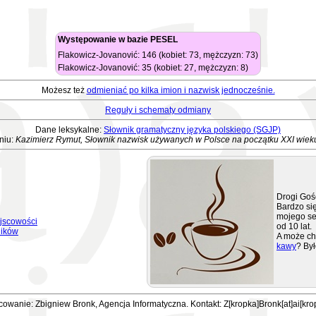
Występowanie w bazie PESEL
Flakowicz-Jovanović: 146 (kobiet: 73, mężczyzn: 73)
Flakowicz-Jovanović: 35 (kobiet: 27, mężczyzn: 8)
Możesz też
odmieniać po kilka imion i nazwisk jednocześnie.
Reguły i schematy odmiany
Dane leksykalne:
Słownik gramatyczny języka polskiego (SGJP)
niu:
Kazimierz Rymut, Słownik nazwisk używanych w Polsce na początku XXI wiek
Drogi Goś
Bardzo się
mojego se
jscowości
od 10 lat.
ników
A może ch
kawy
? Był
owanie: Zbigniew Bronk, Agencja Informatyczna. Kontakt: Z[kropka]Bronk[at]ai[kro