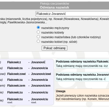
Fleksja rzeczowników
Odmiana nazwisk
ka (mianownik, liczba pojedyncza), np.
Nowak (Nowakowa, Nowakówna), Kowalsk
migły, Pawlikowska-Jasnorzewska...
nazwisko mężczyzny
nazwisko kobiety
nazwisko małżeństwa (lub członków rodziny)
nazwisko kobiet (np. sióstr)
Podstawa odmiany nazwiska Flakowic
)
Flakowicz
-
Jovanović
Taką odmianę mają rzeczowniki na -icz
a)
Flakowicza
-
Jovanovicia
owi)
Flakowiczowi
-
Jovanoviciowi
Podstawa odmiany nazwiska Jovanov
Taką odmianę mają rzeczowniki na -ć
a)
Flakowicza
-
Jovanovicia
nem)
Flakowiczem
-
Jovanoviciem
Uwaga
ie)
Flakowiczu
-
Jovanoviciu
Jeżeli pierwszy człon nazwiska oznacza
być nieodmieniany (np. Korwin, Wierusz
Flakowiczu
Jovanoviciu
ie)
-
rzad.
rzad.