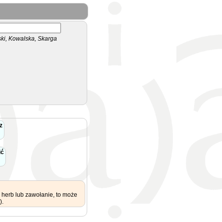
i, Kowalska, Skarga
z
ić
 herb lub zawołanie, to może
).