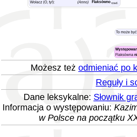
Flaksówno
Wołacz (O, ty!):
(Anno)
rzad.
To może być
Występowan
Flaksówna
n
Możesz też
odmieniać po k
Reguły i 
Dane leksykalne:
Słownik gr
Informacja o występowaniu:
Kazim
w Polsce na początku XX