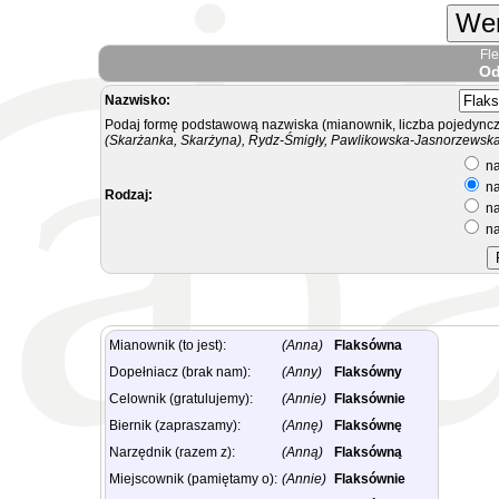
Wer
Fl
Od
Nazwisko:
Podaj formę podstawową nazwiska (mianownik, liczba pojedyncz
(Skarżanka, Skarżyna), Rydz-Śmigły, Pawlikowska-Jasnorzewska.
na
na
Rodzaj:
na
na
Mianownik (to jest):
(Anna)
Flaksówna
Dopełniacz (brak nam):
(Anny)
Flaksówny
Celownik (gratulujemy):
(Annie)
Flaksównie
Biernik (zapraszamy):
(Annę)
Flaksównę
Narzędnik (razem z):
(Anną)
Flaksówną
Miejscownik (pamiętamy o):
(Annie)
Flaksównie