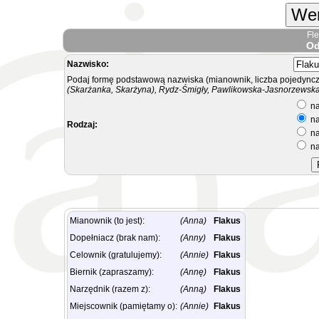
Wer
Fl
Od
Nazwisko:
Podaj formę podstawową nazwiska (mianownik, liczba pojedyncz
(Skarżanka, Skarżyna), Rydz-Śmigły, Pawlikowska-Jasnorzewska.
na
na
Rodzaj:
na
na
Mianownik (to jest):
(Anna)
Flakus
Dopełniacz (brak nam):
(Anny)
Flakus
Celownik (gratulujemy):
(Annie)
Flakus
Biernik (zapraszamy):
(Annę)
Flakus
Narzędnik (razem z):
(Anną)
Flakus
Miejscownik (pamiętamy o):
(Annie)
Flakus