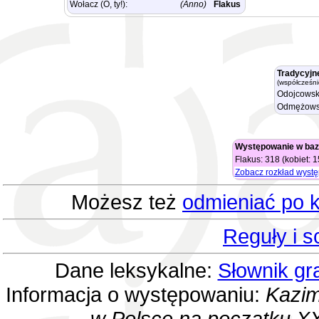
Wołacz (O, ty!):
(Anno)
Flakus
Tradycyjn
(współcześni
Odojcowsk
Odmężows
Występowanie w baz
Flakus: 318 (kobiet: 
Zobacz rozkład wyst
Możesz też
odmieniać po k
Reguły i 
Dane leksykalne:
Słownik gr
Informacja o występowaniu:
Kazim
w Polsce na początku XX