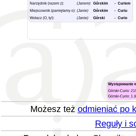
Narzędnik (razem z):
(Janem)
Górskim
-
Curiem
Miejscownik (pamiętamy o):
(Janie)
Górskim
-
Curiu
Wołacz (O, ty!):
(Janie)
Górski
-
Curio
Występowanie w
Górski-Curio: 21
Górski-Curio: 1 (
Możesz też
odmieniać po k
Reguły i 