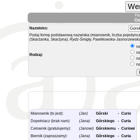
Wer
Fl
Od
Nazwisko:
Podaj formę podstawową nazwiska (mianownik, liczba pojedyncz
(Skarżanka, Skarżyna), Rydz-Śmigły, Pawlikowska-Jasnorzewska.
na
na
Rodzaj:
na
na
Mianownik (to jest):
(Jan)
Górski
-
Curio
Dopełniacz (brak nam):
(Jana)
Górskiego
-
Curia
Celownik (gratulujemy):
(Janowi)
Górskiemu
-
Curiowi
Biernik (zapraszamy):
(Jana)
Górskiego
-
Curia