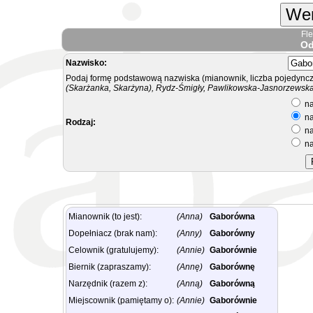
Wer
Fl
Od
Nazwisko:
Podaj formę podstawową nazwiska (mianownik, liczba pojedyncz
(Skarżanka, Skarżyna), Rydz-Śmigły, Pawlikowska-Jasnorzewska.
na
na
Rodzaj:
na
na
Mianownik (to jest):
(Anna)
Gaborówna
Dopełniacz (brak nam):
(Anny)
Gaborówny
Celownik (gratulujemy):
(Annie)
Gaborównie
Biernik (zapraszamy):
(Annę)
Gaborównę
Narzędnik (razem z):
(Anną)
Gaborówną
Miejscownik (pamiętamy o):
(Annie)
Gaborównie