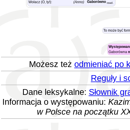
Gaborówno
Wołacz (O, ty!):
(Anno)
rzad.
To może być for
Występowani
Gaborówna
n
Możesz też
odmieniać po k
Reguły i 
Dane leksykalne:
Słownik gr
Informacja o występowaniu:
Kazim
w Polsce na początku XX