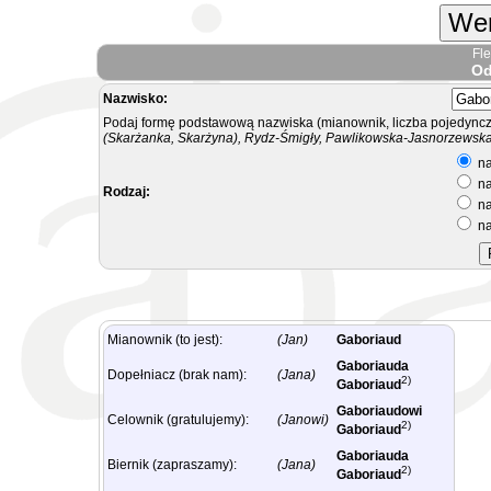
Wer
Fl
Od
Nazwisko:
Podaj formę podstawową nazwiska (mianownik, liczba pojedyncz
(Skarżanka, Skarżyna), Rydz-Śmigły, Pawlikowska-Jasnorzewska.
na
na
Rodzaj:
na
na
Mianownik (to jest):
(Jan)
Gaboriaud
Gaboriauda
Dopełniacz (brak nam):
(Jana)
2)
Gaboriaud
Gaboriaudowi
Celownik (gratulujemy):
(Janowi)
2)
Gaboriaud
Gaboriauda
Biernik (zapraszamy):
(Jana)
2)
Gaboriaud