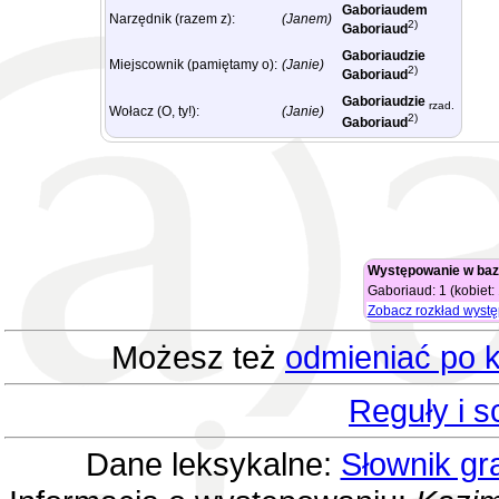
Gaboriaudem
Narzędnik (razem z):
(Janem)
2)
Gaboriaud
Gaboriaudzie
Miejscownik (pamiętamy o):
(Janie)
2)
Gaboriaud
Gaboriaudzie
rzad.
Wołacz (O, ty!):
(Janie)
2)
Gaboriaud
Występowanie w baz
Gaboriaud: 1 (kobiet:
Zobacz rozkład wyst
Możesz też
odmieniać po k
Reguły i 
Dane leksykalne:
Słownik gr