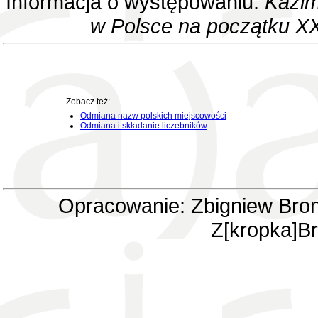
Informacja o występowaniu:
Kazim
w Polsce na początku XX
Zobacz też:
Odmiana nazw polskich miejscowości
Odmiana i składanie liczebników
Opracowanie: Zbigniew Bron
Z[kropka]Br