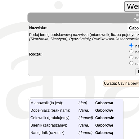
Wer
Fl
Od
Nazwisko:
Podaj formę podstawową nazwiska (mianownik, liczba pojedyncz
(Skarżanka, Skarżyna), Rydz-Śmigły, Pawlikowska-Jasnorzewska.
na
na
Rodzaj:
na
na
Uwaga: Czy na pewn
Mianownik (to jest):
(Jan)
Gaborowa
Dopełniacz (brak nam):
(Jana)
Gaborowy
Celownik (gratulujemy):
(Janowi)
Gaborowie
Biernik (zapraszamy):
(Jana)
Gaborowę
Narzędnik (razem z):
(Janem)
Gaborową