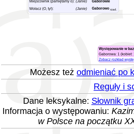
Miejscownik (pamiętamy o):
(Janie)
Gaborowie
Gaborowo
Wołacz (O, ty!):
(Janie)
rzad.
Występowanie w baz
Gaborowa: 1 (kobiet: 
Zobacz rozkład wyst
Możesz też
odmieniać po k
Reguły i 
Dane leksykalne:
Słownik gr
Informacja o występowaniu:
Kazim
w Polsce na początku XX