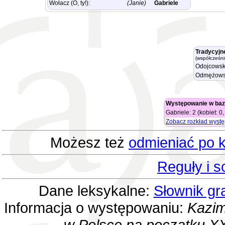
Wołacz (O, ty!):
(Janie)
Gabriele
Tradycyjn
(współcześni
Odojcowsk
Odmężows
Występowanie w baz
Gabriele: 2 (kobiet: 0
Zobacz rozkład wyst
Możesz też
odmieniać po k
Reguły i 
Dane leksykalne:
Słownik gr
Informacja o występowaniu:
Kazim
w Polsce na początku XX