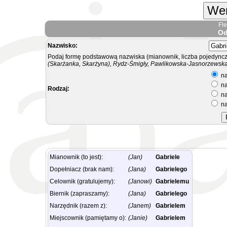
Wer
Fl
Od
Nazwisko:
Podaj formę podstawową nazwiska (mianownik, liczba pojedyncz
(Skarżanka, Skarżyna), Rydz-Śmigły, Pawlikowska-Jasnorzewska.
na
na
Rodzaj:
na
na
Mianownik (to jest):
(Jan)
Gabriele
Dopełniacz (brak nam):
(Jana)
Gabrielego
Celownik (gratulujemy):
(Janowi)
Gabrielemu
Biernik (zapraszamy):
(Jana)
Gabrielego
Narzędnik (razem z):
(Janem)
Gabrielem
Miejscownik (pamiętamy o):
(Janie)
Gabrielem