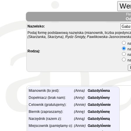
Wer
Fl
Od
Nazwisko:
Podaj formę podstawową nazwiska (mianownik, liczba pojedyncz
(Skarżanka, Skarżyna), Rydz-Śmigły, Pawlikowska-Jasnorzewska.
na
na
Rodzaj:
na
na
Mianownik (to jest):
(Anna)
Gabzdylówna
Dopełniacz (brak nam):
(Anny)
Gabzdylówny
Celownik (gratulujemy):
(Annie)
Gabzdylównie
Biernik (zapraszamy):
(Annę)
Gabzdylównę
Narzędnik (razem z):
(Anną)
Gabzdylówną
Miejscownik (pamiętamy o):
(Annie)
Gabzdylównie