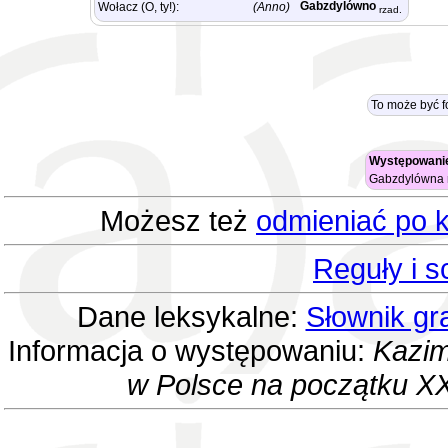
Gabzdylówno
Wołacz (O, ty!):
(Anno)
rzad.
To może być f
Występowanie
Gabzdylówna
Możesz też
odmieniać po k
Reguły i 
Dane leksykalne:
Słownik gr
Informacja o występowaniu:
Kazim
w Polsce na początku XX