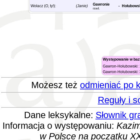
Gawronie
Wołacz (O, ty!):
(Janie)
-
Hołubows
rzad.
Występowanie w baz
Gawron-Hołubowski: 1
Gawron-Hołubowski: 3
Możesz też
odmieniać po k
Reguły i 
Dane leksykalne:
Słownik gr
Informacja o występowaniu:
Kazim
w Polsce na początku XX