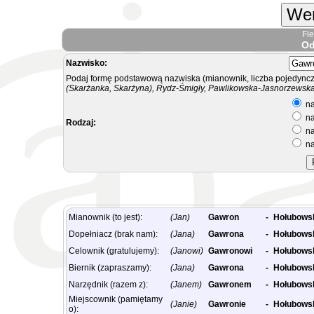
Wer
Fl
Od
Nazwisko:
Podaj formę podstawową nazwiska (mianownik, liczba pojedyncz
(Skarżanka, Skarżyna), Rydz-Śmigły, Pawlikowska-Jasnorzewska.
na
na
Rodzaj:
na
na
Mianownik (to jest):
(Jan)
Gawron
-
Hołubows
Dopełniacz (brak nam):
(Jana)
Gawrona
-
Hołubows
Celownik (gratulujemy):
(Janowi)
Gawronowi
-
Hołubows
Biernik (zapraszamy):
(Jana)
Gawrona
-
Hołubows
Narzędnik (razem z):
(Janem)
Gawronem
-
Hołubows
Miejscownik (pamiętamy
(Janie)
Gawronie
-
Hołubows
o):