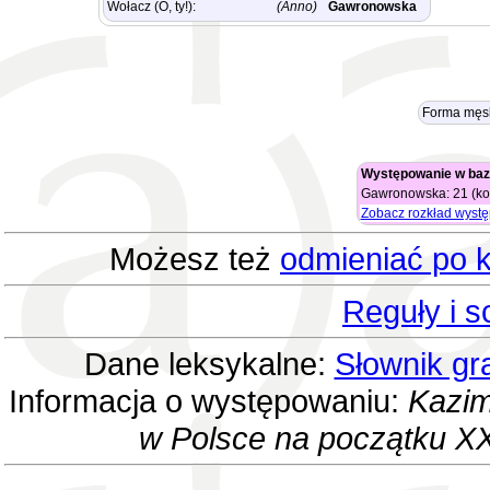
Wołacz (O, ty!):
(Anno)
Gawronowska
Forma męsk
Występowanie w baz
Gawronowska: 21 (kob
Zobacz rozkład wyst
Możesz też
odmieniać po k
Reguły i 
Dane leksykalne:
Słownik gr
Informacja o występowaniu:
Kazim
w Polsce na początku XX