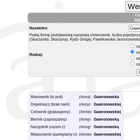
Wer
Fl
Od
Nazwisko:
Podaj formę podstawową nazwiska (mianownik, liczba pojedyncz
(Skarżanka, Skarżyna), Rydz-Śmigły, Pawlikowska-Jasnorzewska.
na
na
Rodzaj:
na
na
Mianownik (to jest):
(Anna)
Gawronowska
Dopełniacz (brak nam):
(Anny)
Gawronowskiej
Celownik (gratulujemy):
(Annie)
Gawronowskiej
Biernik (zapraszamy):
(Annę)
Gawronowską
Narzędnik (razem z):
(Anną)
Gawronowską
Miejscownik (pamiętamy o):
(Annie)
Gawronowskiej