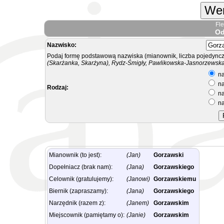
Wer
Fl
Od
Nazwisko:
Podaj formę podstawową nazwiska (mianownik, liczba pojedyncz
(Skarżanka, Skarżyna), Rydz-Śmigły, Pawlikowska-Jasnorzewska.
na
na
Rodzaj:
na
na
Mianownik (to jest):
(Jan)
Gorzawski
Dopełniacz (brak nam):
(Jana)
Gorzawskiego
Celownik (gratulujemy):
(Janowi)
Gorzawskiemu
Biernik (zapraszamy):
(Jana)
Gorzawskiego
Narzędnik (razem z):
(Janem)
Gorzawskim
Miejscownik (pamiętamy o):
(Janie)
Gorzawskim