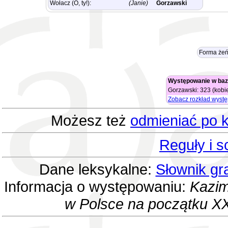
Wołacz (O, ty!):
(Janie)
Gorzawski
Forma żeń
Występowanie w baz
Gorzawski: 323 (kobie
Zobacz rozkład wyst
Możesz też
odmieniać po k
Reguły i 
Dane leksykalne:
Słownik gr
Informacja o występowaniu:
Kazim
w Polsce na początku XX