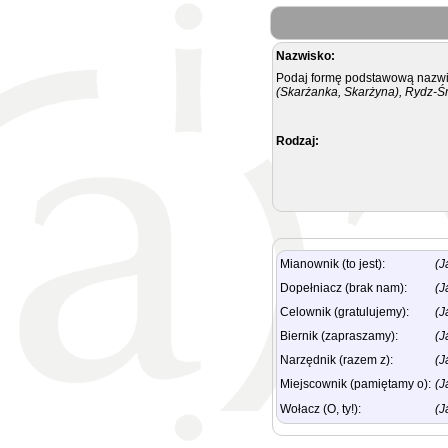
Nazwisko:
Podaj formę podstawową nazwis
(Skarżanka, Skarżyna), Rydz-Ś
Rodzaj:
Mianownik (to jest):
(J
Dopełniacz (brak nam):
(J
Celownik (gratulujemy):
(J
Biernik (zapraszamy):
(J
Narzędnik (razem z):
(J
Miejscownik (pamiętamy o):
(J
Wołacz (O, ty!):
(J