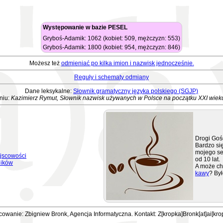
Występowanie w bazie PESEL
Gryboś-Adamik: 1062 (kobiet: 509, mężczyzn: 553)
Gryboś-Adamik: 1800 (kobiet: 954, mężczyzn: 846)
Możesz też
odmieniać po kilka imion i nazwisk jednocześnie.
Reguły i schematy odmiany
Dane leksykalne:
Słownik gramatyczny języka polskiego (SGJP)
niu:
Kazimierz Rymut, Słownik nazwisk używanych w Polsce na początku XXI wiek
Drogi Goś
Bardzo się
mojego se
jscowości
od 10 lat.
ników
A może ch
kawy
? Był
owanie: Zbigniew Bronk, Agencja Informatyczna. Kontakt: Z[kropka]Bronk[at]ai[kro