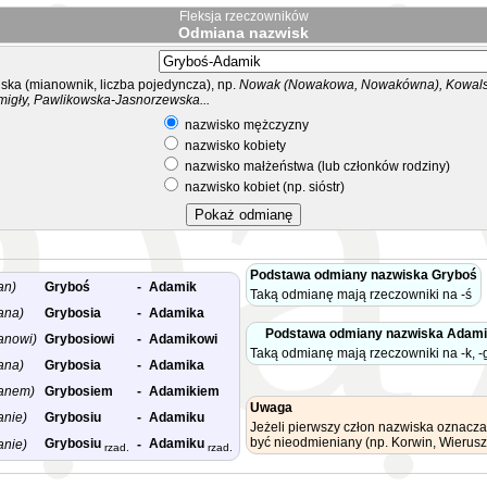
Fleksja rzeczowników
Odmiana nazwisk
ka (mianownik, liczba pojedyncza), np.
Nowak (Nowakowa, Nowakówna), Kowalsk
migły, Pawlikowska-Jasnorzewska...
nazwisko mężczyzny
nazwisko kobiety
nazwisko małżeństwa (lub członków rodziny)
nazwisko kobiet (np. sióstr)
Podstawa odmiany nazwiska Gryboś
an)
Gryboś
-
Adamik
Taką odmianę mają rzeczowniki na -ś
ana)
Grybosia
-
Adamika
Podstawa odmiany nazwiska Adami
anowi)
Grybosiowi
-
Adamikowi
Taką odmianę mają rzeczowniki na -k, -g
ana)
Grybosia
-
Adamika
anem)
Grybosiem
-
Adamikiem
Uwaga
anie)
Grybosiu
-
Adamiku
Jeżeli pierwszy człon nazwiska oznacza
być nieodmieniany (np. Korwin, Wierusz
Grybosiu
Adamiku
anie)
-
rzad.
rzad.