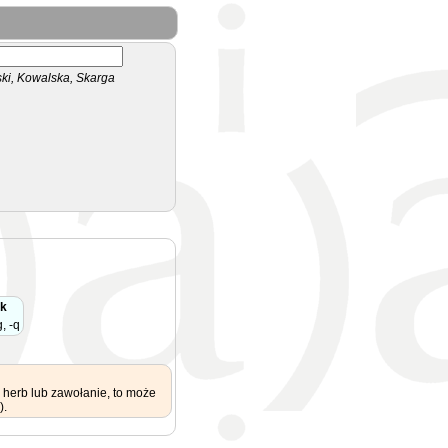
i, Kowalska, Skarga
k
, -q
 herb lub zawołanie, to może
).