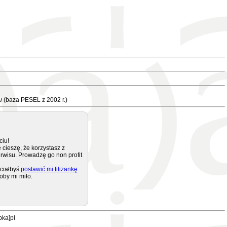
u
(baza PESEL z 2002 r.)
ciu!
 cieszę, że korzystasz z
rwisu. Prowadzę go non profit
ciałbyś
postawić mi filiżankę
oby mi miło.
pka]pl